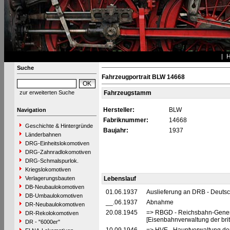
Suche
Fahrzeugportrait BLW 14668
zur erweiterten Suche
Fahrzeugstamm
Hersteller:
BLW
Navigation
Fabriknummer:
14668
Geschichte & Hintergründe
Baujahr:
1937
Länderbahnen
DRG-Einheitslokomotiven
DRG-Zahnradlokomotiven
DRG-Schmalspurlok.
Kriegslokomotiven
Verlagerungsbauten
Lebenslauf
DB-Neubaulokomotiven
01.06.1937
Auslieferung an DRB - Deuts
DB-Umbaulokomotiven
__.06.1937
Abnahme
DR-Neubaulokomotiven
20.08.1945
=> RBGD - Reichsbahn-General
DR-Rekolokomotiven
[Eisenbahnverwaltung der brit
DR - "6000er"