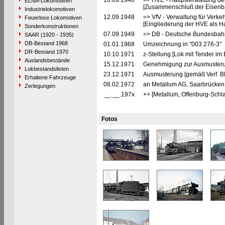
10.09.1946
=> HVE - Hauptverwaltung de
ELNA-Lokomotiven
[Zusammenschluß der Eisenba
Industrielokomotiven
12.09.1948
=> VfV - Verwaltung für Verke
Feuerlose Lokomotiven
[Eingliederung der HVE als Ha
Sonderkonstruktionen
07.09.1949
=> DB - Deutsche Bundesbahn
SAAR (1920 - 1935)
DB-Bestand 1968
01.01.1968
Umzeichnung in "003 276-3"
DR-Bestand 1970
10.10.1971
z-Stellung [Lok mit Tender im
Auslandsbestände
15.12.1971
Genehmigung zur Ausmusterun
Lokbestandslisten
23.12.1971
Ausmusterung [gemäß Verf. B
Erhaltene Fahrzeuge
08.02.1972
an Metallum AG, Saarbrücken 
Zerlegungen
__.__.197x
++ [Metallum, Offenburg-Schl
Fotos