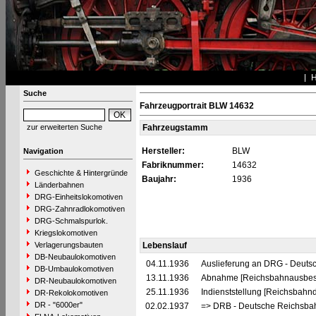
Suche
Fahrzeugportrait BLW 14632
zur erweiterten Suche
Fahrzeugstamm
Hersteller:
BLW
Navigation
Fabriknummer:
14632
Geschichte & Hintergründe
Baujahr:
1936
Länderbahnen
DRG-Einheitslokomotiven
DRG-Zahnradlokomotiven
DRG-Schmalspurlok.
Kriegslokomotiven
Verlagerungsbauten
Lebenslauf
DB-Neubaulokomotiven
04.11.1936
Auslieferung an DRG - Deutsc
DB-Umbaulokomotiven
13.11.1936
Abnahme [Reichsbahnausbes
DR-Neubaulokomotiven
25.11.1936
Indienststellung [Reichsbahnd
DR-Rekolokomotiven
DR - "6000er"
02.02.1937
=> DRB - Deutsche Reichsbah