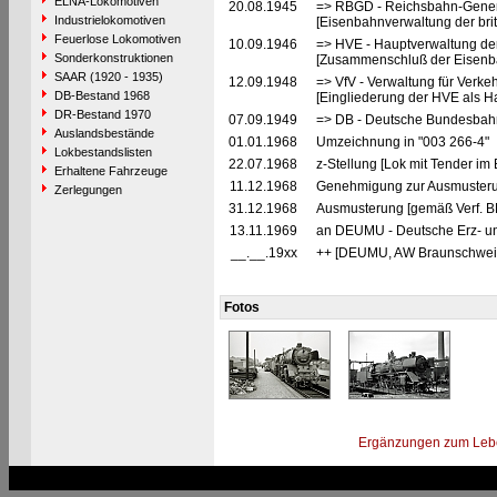
ELNA-Lokomotiven
20.08.1945
=> RBGD - Reichsbahn-General
Industrielokomotiven
[Eisenbahnverwaltung der brit
Feuerlose Lokomotiven
10.09.1946
=> HVE - Hauptverwaltung de
Sonderkonstruktionen
[Zusammenschluß der Eisenba
SAAR (1920 - 1935)
12.09.1948
=> VfV - Verwaltung für Verke
DB-Bestand 1968
[Eingliederung der HVE als Ha
DR-Bestand 1970
07.09.1949
=> DB - Deutsche Bundesbahn
Auslandsbestände
01.01.1968
Umzeichnung in "003 266-4"
Lokbestandslisten
22.07.1968
z-Stellung [Lok mit Tender im
Erhaltene Fahrzeuge
11.12.1968
Genehmigung zur Ausmusteru
Zerlegungen
31.12.1968
Ausmusterung [gemäß Verf. B
13.11.1969
an DEUMU - Deutsche Erz- un
__.__.19xx
++ [DEUMU, AW Braunschwei
Fotos
Ergänzungen zum Leb