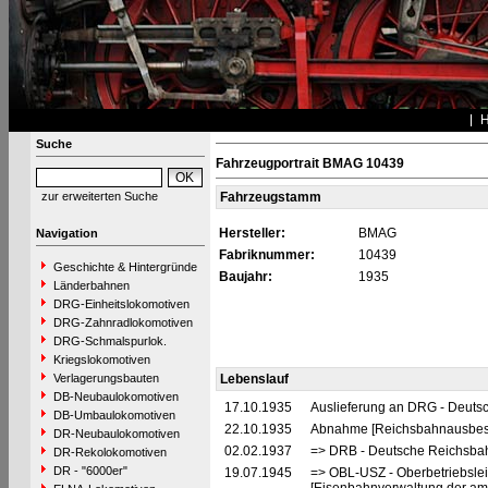
Suche
Fahrzeugportrait BMAG 10439
zur erweiterten Suche
Fahrzeugstamm
Hersteller:
BMAG
Navigation
Fabriknummer:
10439
Geschichte & Hintergründe
Baujahr:
1935
Länderbahnen
DRG-Einheitslokomotiven
DRG-Zahnradlokomotiven
DRG-Schmalspurlok.
Kriegslokomotiven
Verlagerungsbauten
Lebenslauf
DB-Neubaulokomotiven
17.10.1935
Auslieferung an DRG - Deutsc
DB-Umbaulokomotiven
22.10.1935
Abnahme [Reichsbahnausbes
DR-Neubaulokomotiven
02.02.1937
=> DRB - Deutsche Reichsbah
DR-Rekolokomotiven
DR - "6000er"
19.07.1945
=> OBL-USZ - Oberbetriebslei