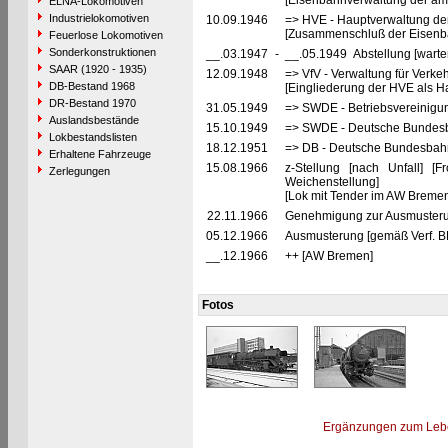
[Eisenbahnverwaltung der ame
ELNA-Lokomotiven
Industrielokomotiven
10.09.1946
=> HVE - Hauptverwaltung de
[Zusammenschluß der Eisenba
Feuerlose Lokomotiven
Sonderkonstruktionen
__.03.1947
-
__.05.1949 Abstellung [warte
SAAR (1920 - 1935)
12.09.1948
=> VfV - Verwaltung für Verke
DB-Bestand 1968
[Eingliederung der HVE als Ha
DR-Bestand 1970
31.05.1949
=> SWDE - Betriebsvereinigu
Auslandsbestände
15.10.1949
=> SWDE - Deutsche Bundesba
Lokbestandslisten
18.12.1951
=> DB - Deutsche Bundesbahn
Erhaltene Fahrzeuge
15.08.1966
z-Stellung [nach Unfall] 
Zerlegungen
Weichenstellung]
[Lok mit Tender im AW Bremen
22.11.1966
Genehmigung zur Ausmusteru
05.12.1966
Ausmusterung [gemäß Verf. B
__.12.1966
++ [AW Bremen]
Fotos
Ergänzungen zum Leb