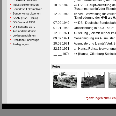
[Eisenbahnverwaltung der brit
ELNA-Lokomotiven
Industrielokomotiven
10.09.1946
=> HVE - Hauptverwaltung de
[Zusammenschluß der Eisenba
Feuerlose Lokomotiven
Sonderkonstruktionen
12.09.1948
=> VfV - Verwaltung für Verke
[Eingliederung der HVE als Ha
SAAR (1920 - 1935)
DB-Bestand 1968
07.09.1949
=> DB - Deutsche Bundesbahn
DR-Bestand 1970
01.01.1968
Umzeichnung in "003 168-2"
Auslandsbestände
12.06.1971
z-Stellung [Lok mit Tender i
Lokbestandslisten
09.09.1971
Genehmigung zur Ausmusteru
Erhaltene Fahrzeuge
20.09.1971
Ausmusterung [gemäß Verf. B
Zerlegungen
22.12.1971
an Hansa Rohstoffverwertung
__.__.197x
++ [Hansa, Offenburg-Schlack
Fotos
Ergänzungen zum Leb