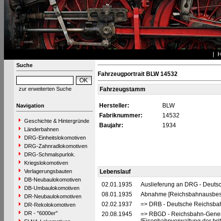
Suche
Fahrzeugportrait BLW 14532
zur erweiterten Suche
Fahrzeugstamm
Hersteller:
BLW
Navigation
Fabriknummer:
14532
Geschichte & Hintergründe
Baujahr:
1934
Länderbahnen
DRG-Einheitslokomotiven
DRG-Zahnradlokomotiven
DRG-Schmalspurlok.
Kriegslokomotiven
Verlagerungsbauten
Lebenslauf
DB-Neubaulokomotiven
02.01.1935
Auslieferung an DRG - Deutsc
DB-Umbaulokomotiven
08.01.1935
Abnahme [Reichsbahnausbes
DR-Neubaulokomotiven
02.02.1937
=> DRB - Deutsche Reichsbah
DR-Rekolokomotiven
DR - "6000er"
20.08.1945
=> RBGD - Reichsbahn-General