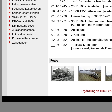
ELNA-Lokomotiven
__.__.194x
=> DR - Deutsche Reichsbahn
Industrielokomotiven
01.10.1945
-
20.11.1949 Abstellung [warte
Feuerlose Lokomotiven
16.04.1951
-
14.08.1951 Abstellung [warte
Sonderkonstruktionen
01.06.1970
Umzeichnung in "03 2162-0"
SAAR (1920 - 1935)
24.09.1971
-
30.11.1971 Umbau durch Re
DB-Bestand 1968
[Ausrüstung mit Verbrennungs
DR-Bestand 1970
01.06.1978
Abstellung
Auslandsbestände
Lokbestandslisten
01.08.1978
z-Stellung
Erhaltene Fahrzeuge
12.03.1982
Ausmusterung [gemäß Ausmust
Zerlegungen
__.06.1982
++ [Raw Meiningen]
[ohne Kessel, Kessel als Dam
Fotos
Ergänzungen zum Leb