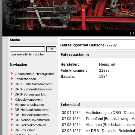
Suche
Fahrzeugportrait Henschel 22237
zur erweiterten Suche
Fahrzeugstamm
Hersteller:
Henschel
Navigation
Fabriknummer:
22237
Geschichte & Hintergründe
Baujahr:
1934
Länderbahnen
DRG-Einheitslokomotiven
DRG-Zahnradlokomotiven
DRG-Schmalspurlok.
Kriegslokomotiven
Verlagerungsbauten
Lebenslauf
DB-Neubaulokomotiven
30.04.1934
Auslieferung an DRG - Deutsc
DB-Umbaulokomotiven
07.05.1934
Probefahrt [Braunschweig - 
DR-Neubaulokomotiven
07.05.1934
Abnahme [Reichsbahnausbes
DR-Rekolokomotiven
DR - "6000er"
02.02.1937
=> DRB - Deutsche Reichsbah