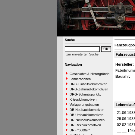
Suche
Fahrzeugpo
zur erweiterten Suche
Fahrzeugs
Hersteller:
Navigation
Fabriknum
Geschichte & Hintergründe
Baujahr:
Länderbahnen
DRG-Einheitslokomotiven
DRG-Zahnradlokomotiven
DRG-Schmalspurlok.
Kriegslokomotiven
Verlagerungsbauten
Lebenslauf
DB-Neubaulokomotiven
21.06.193
DB-Umbaulokomotiven
29.06.193
DR-Neubaulokomotiven
02.02.193
DR-Rekolokomotiven
DR - "6000er"
__.__.194