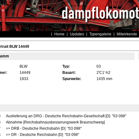
Home
Updates
Typengalerie
Mitwirkende
rtrait BLW 14449
tamm
BLW
Typ:
03
mer:
14449
Bauart:
2'C1'-h2
1933
Spurweite:
1435 mm
3
Auslieferung an DRG - Deutsche Reichsbahn-Gesellschaft [D] "03 098"
3
Abnahme [Reichsbahnausbesserungswerk Braunschweig]
7
=> DRB - Deutsche Reichsbahn [D] "03 098"
x
=> DR - Deutsche Reichsbahn [D] "03 098"