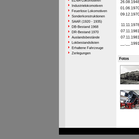
ELNA-Lokomotiven
26.08.194
Industrielokomotiven
01.06.197
Feuerlose Lokomotiven
09.12.197
Sonderkonstruktionen
SAAR (1920 - 1935)
11.11.197
DB-Bestand 1968
07.11.198
DR-Bestand 1970
07.11.198
Auslandsbestände
Lokbestandslisten
__.__.199
Erhaltene Fahrzeuge
Zerlegungen
Fotos