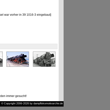
l war vorher in 39 1016-3 eingebaut]
den immer gesucht!
© Copyright 2006-2026 by dampflokomotivarchiv.de