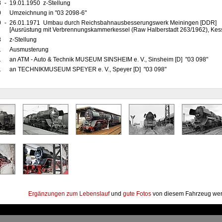
8
-
19.01.1950 z-Stellung
0
Umzeichnung in "03 2098-6"
0
-
26.01.1971 Umbau durch Reichsbahnausbesserungswerk Meiningen [DDR]
[Ausrüstung mit Verbrennungskammerkessel (Raw Halberstadt 263/1962), Kesse
8
z-Stellung
1
Ausmusterung
1
an ATM - Auto & Technik MUSEUM SINSHEIM e. V., Sinsheim [D] "03 098"
1
an TECHNIKMUSEUM SPEYER e. V., Speyer [D] "03 098"
Ergänzungen zum Lebenslauf
und
gute Fotos
von diesem Fahrzeug wer