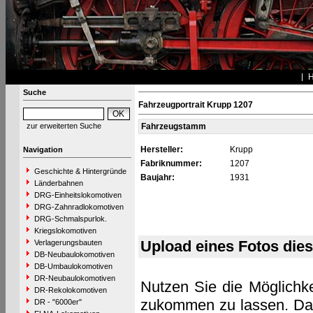
Suche
Fahrzeugportrait Krupp 1207
zur erweiterten Suche
Fahrzeugstamm
Hersteller:
Krupp
Navigation
Fabriknummer:
1207
Geschichte & Hintergründe
Baujahr:
1931
Länderbahnen
DRG-Einheitslokomotiven
DRG-Zahnradlokomotiven
DRG-Schmalspurlok.
Kriegslokomotiven
Upload eines Fotos die
Verlagerungsbauten
DB-Neubaulokomotiven
DB-Umbaulokomotiven
DR-Neubaulokomotiven
Nutzen Sie die Möglichke
DR-Rekolokomotiven
zukommen zu lassen. Das 
DR - "6000er"