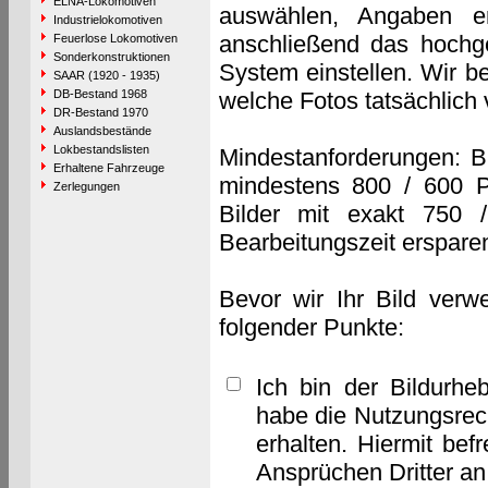
ELNA-Lokomotiven
auswählen, Angaben e
Industrielokomotiven
anschließend das hochge
Feuerlose Lokomotiven
Sonderkonstruktionen
System einstellen. Wir b
SAAR (1920 - 1935)
DB-Bestand 1968
welche Fotos tatsächlich
DR-Bestand 1970
Auslandsbestände
Lokbestandslisten
Mindestanforderungen: B
Erhaltene Fahrzeuge
mindestens 800 / 600 P
Zerlegungen
Bilder mit exakt 750 
Bearbeitungszeit erspare
Bevor wir Ihr Bild verw
folgender Punkte:
Ich bin der Bildurhe
habe die Nutzungsrec
erhalten. Hiermit bef
Ansprüchen Dritter a