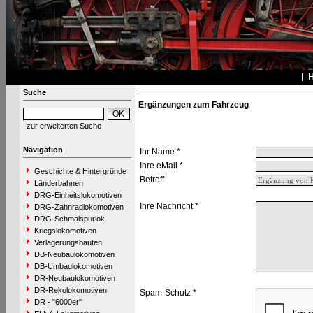
Suche
Ergänzungen zum Fahrzeug
zur erweiterten Suche
Navigation
Ihr Name *
Ihre eMail *
Geschichte & Hintergründe
Betreff
Länderbahnen
DRG-Einheitslokomotiven
Ihre Nachricht *
DRG-Zahnradlokomotiven
DRG-Schmalspurlok.
Kriegslokomotiven
Verlagerungsbauten
DB-Neubaulokomotiven
DB-Umbaulokomotiven
DR-Neubaulokomotiven
DR-Rekolokomotiven
Spam-Schutz *
DR - "6000er"