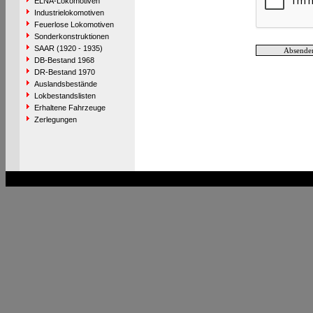
ELNA-Lokomotiven
Industrielokomotiven
Feuerlose Lokomotiven
Sonderkonstruktionen
SAAR (1920 - 1935)
DB-Bestand 1968
DR-Bestand 1970
Auslandsbestände
Lokbestandslisten
Erhaltene Fahrzeuge
Zerlegungen