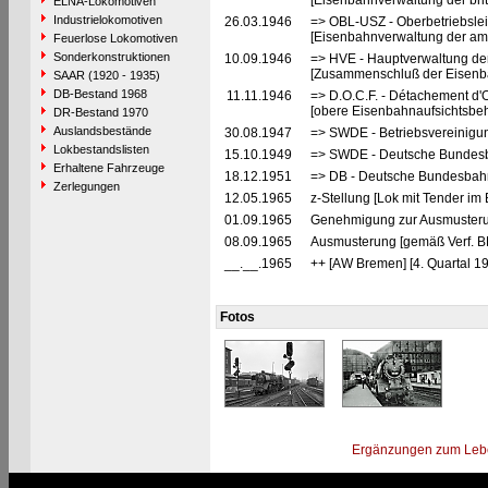
[Eisenbahnverwaltung der brit
ELNA-Lokomotiven
Industrielokomotiven
26.03.1946
=> OBL-USZ - Oberbetriebslei
[Eisenbahnverwaltung der ame
Feuerlose Lokomotiven
Sonderkonstruktionen
10.09.1946
=> HVE - Hauptverwaltung de
[Zusammenschluß der Eisenba
SAAR (1920 - 1935)
DB-Bestand 1968
11.11.1946
=> D.O.C.F. - Détachement d'
[obere Eisenbahnaufsichtsbeh
DR-Bestand 1970
Auslandsbestände
30.08.1947
=> SWDE - Betriebsvereinigu
Lokbestandslisten
15.10.1949
=> SWDE - Deutsche Bundesba
Erhaltene Fahrzeuge
18.12.1951
=> DB - Deutsche Bundesbahn
Zerlegungen
12.05.1965
z-Stellung [Lok mit Tender i
01.09.1965
Genehmigung zur Ausmusteru
08.09.1965
Ausmusterung [gemäß Verf. B
__.__.1965
++ [AW Bremen] [4. Quartal 19
Fotos
Ergänzungen zum Leb