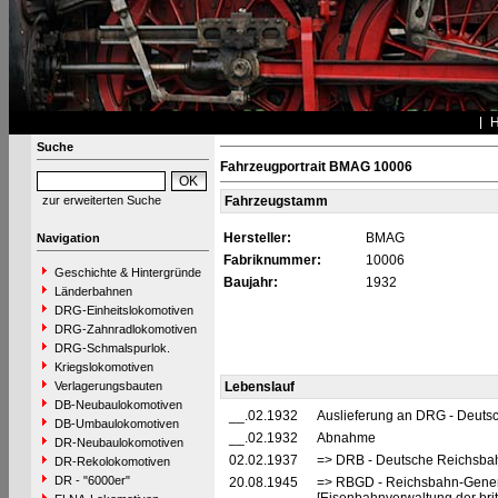
Suche
Fahrzeugportrait BMAG 10006
zur erweiterten Suche
Fahrzeugstamm
Hersteller:
BMAG
Navigation
Fabriknummer:
10006
Geschichte & Hintergründe
Baujahr:
1932
Länderbahnen
DRG-Einheitslokomotiven
DRG-Zahnradlokomotiven
DRG-Schmalspurlok.
Kriegslokomotiven
Verlagerungsbauten
Lebenslauf
DB-Neubaulokomotiven
__.02.1932
Auslieferung an DRG - Deutsc
DB-Umbaulokomotiven
__.02.1932
Abnahme
DR-Neubaulokomotiven
02.02.1937
=> DRB - Deutsche Reichsbah
DR-Rekolokomotiven
DR - "6000er"
20.08.1945
=> RBGD - Reichsbahn-General