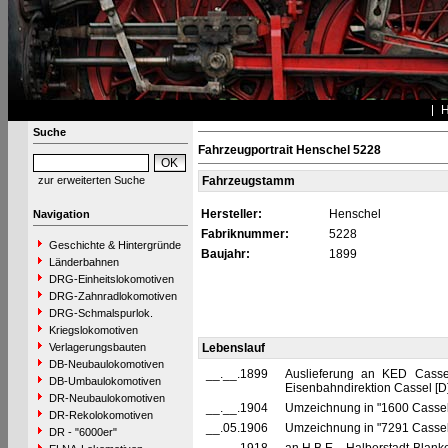
Suche
Fahrzeugportrait Henschel 5228
zur erweiterten Suche
Fahrzeugstamm
Hersteller:
Henschel
Navigation
Fabriknummer:
5228
Geschichte & Hintergründe
Baujahr:
1899
Länderbahnen
DRG-Einheitslokomotiven
DRG-Zahnradlokomotiven
DRG-Schmalspurlok.
Kriegslokomotiven
Verlagerungsbauten
Lebenslauf
DB-Neubaulokomotiven
__.__.1899
Auslieferung an KED Cassel
DB-Umbaulokomotiven
Eisenbahndirektion Cassel [D
DR-Neubaulokomotiven
__.__.1904
Umzeichnung in "1600 Casse
DR-Rekolokomotiven
__.05.1906
Umzeichnung in "7291 Casse
DR - "6000er"