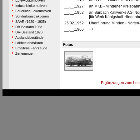
__.__.1918
an H.B.E. - Halberstadt-Blan
ELNA-Lokomotiven
Industrielokomotiven
__.__.1927
an MKB - Mindener Kreisbahn
Feuerlose Lokomotiven
__.__.1952
an Burbach Kaliwerke AG, Nö
Sonderkonstruktionen
[für Werk Königshall-Hindenb
SAAR (1920 - 1935)
25.02.1952
Überführung Minden - Nörten
DB-Bestand 1968
__.__.1966
++
DR-Bestand 1970
Auslandsbestände
Lokbestandslisten
Fotos
Erhaltene Fahrzeuge
Zerlegungen
Ergänzungen zum Leb