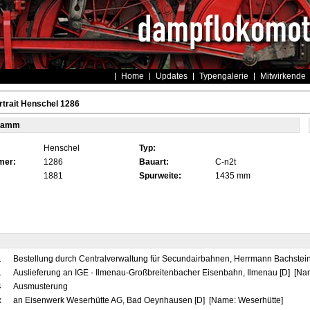
Home
Updates
Typengalerie
Mitwirkende
trait Henschel 1286
tamm
Henschel
Typ:
mer:
1286
Bauart:
C-n2t
1881
Spurweite:
1435 mm
1
Bestellung durch Centralverwaltung für Secundairbahnen, Herrmann Bachstei
1
Auslieferung an IGE - Ilmenau-Großbreitenbacher Eisenbahn, Ilmenau [D] [
4
Ausmusterung
x
an Eisenwerk Weserhütte AG, Bad Oeynhausen [D] [Name: Weserhütte]