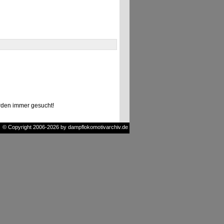
den immer gesucht!
© Copyright 2006-2026 by dampflokomotivarchiv.de