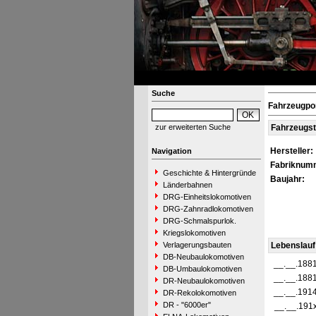
Suche
Fahrzeugpor
zur erweiterten Suche
Fahrzeugs
Hersteller:
Navigation
Fabriknum
Geschichte & Hintergründe
Baujahr:
Länderbahnen
DRG-Einheitslokomotiven
DRG-Zahnradlokomotiven
DRG-Schmalspurlok.
Kriegslokomotiven
Verlagerungsbauten
Lebenslauf
DB-Neubaulokomotiven
__.__.188
DB-Umbaulokomotiven
__.__.188
DR-Neubaulokomotiven
__.__.191
DR-Rekolokomotiven
DR - "6000er"
__.__.191