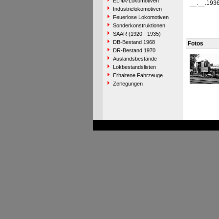
ELNA-Lokomotiven
__.__.193
Industrielokomotiven
Feuerlose Lokomotiven
Sonderkonstruktionen
SAAR (1920 - 1935)
DB-Bestand 1968
Fotos
DR-Bestand 1970
Auslandsbestände
Lokbestandslisten
Erhaltene Fahrzeuge
Zerlegungen