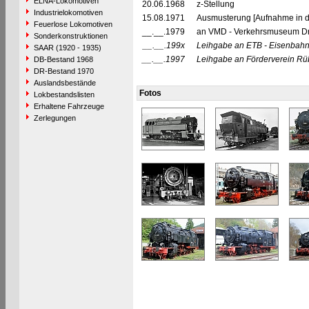
ELNA-Lokomotiven
20.06.1968
z-Stellung
Industrielokomotiven
15.08.1971
Ausmusterung [Aufnahme in d
Feuerlose Lokomotiven
__.__.1979
an VMD - Verkehrsmuseum Dre
Sonderkonstruktionen
__.__.199x
Leihgabe an ETB - Eisenbahnfr
SAAR (1920 - 1935)
__.__.1997
Leihgabe an Förderverein Rü
DB-Bestand 1968
DR-Bestand 1970
Auslandsbestände
Fotos
Lokbestandslisten
Erhaltene Fahrzeuge
Zerlegungen