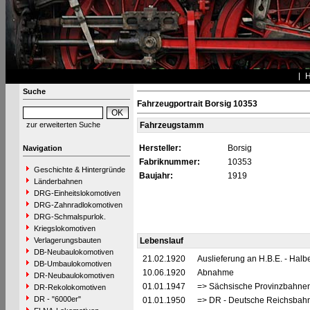
Suche
Fahrzeugportrait Borsig 10353
zur erweiterten Suche
Fahrzeugstamm
Hersteller:
Borsig
Navigation
Fabriknummer:
10353
Geschichte & Hintergründe
Baujahr:
1919
Länderbahnen
DRG-Einheitslokomotiven
DRG-Zahnradlokomotiven
DRG-Schmalspurlok.
Kriegslokomotiven
Verlagerungsbauten
Lebenslauf
DB-Neubaulokomotiven
21.02.1920
Auslieferung an H.B.E. - Ha
DB-Umbaulokomotiven
10.06.1920
Abnahme
DR-Neubaulokomotiven
01.01.1947
=> Sächsische Provinzbahn
DR-Rekolokomotiven
DR - "6000er"
01.01.1950
=> DR - Deutsche Reichsbahn