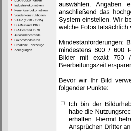
ELNA-Lokomotiven
auswählen, Angaben e
Industrielokomotiven
anschließend das hochge
Feuerlose Lokomotiven
Sonderkonstruktionen
System einstellen. Wir b
SAAR (1920 - 1935)
DB-Bestand 1968
welche Fotos tatsächlich
DR-Bestand 1970
Auslandsbestände
Lokbestandslisten
Mindestanforderungen: B
Erhaltene Fahrzeuge
mindestens 800 / 600 P
Zerlegungen
Bilder mit exakt 750 
Bearbeitungszeit erspare
Bevor wir Ihr Bild verw
folgender Punkte:
Ich bin der Bildurhe
habe die Nutzungsrec
erhalten. Hiermit bef
Ansprüchen Dritter a