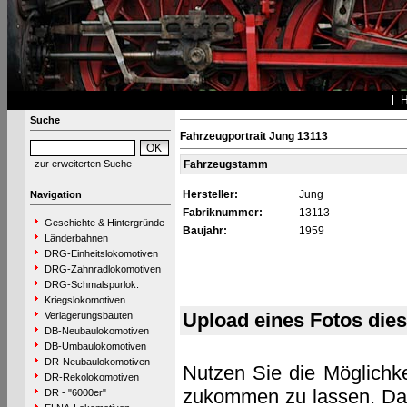
Suche
Fahrzeugportrait Jung 13113
zur erweiterten Suche
Fahrzeugstamm
Hersteller:
Jung
Navigation
Fabriknummer:
13113
Geschichte & Hintergründe
Baujahr:
1959
Länderbahnen
DRG-Einheitslokomotiven
DRG-Zahnradlokomotiven
DRG-Schmalspurlok.
Kriegslokomotiven
Upload eines Fotos die
Verlagerungsbauten
DB-Neubaulokomotiven
DB-Umbaulokomotiven
DR-Neubaulokomotiven
Nutzen Sie die Möglichke
DR-Rekolokomotiven
zukommen zu lassen. Das 
DR - "6000er"