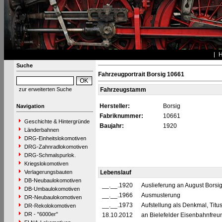
Suche
Fahrzeugportrait Borsig 10661
zur erweiterten Suche
Fahrzeugstamm
Hersteller:
Borsig
Navigation
Fabriknummer:
10661
Geschichte & Hintergründe
Baujahr:
1920
Länderbahnen
DRG-Einheitslokomotiven
DRG-Zahnradlokomotiven
DRG-Schmalspurlok.
Kriegslokomotiven
Verlagerungsbauten
Lebenslauf
DB-Neubaulokomotiven
__.__.1920
Auslieferung an August Borsig
DB-Umbaulokomotiven
__.__.1966
Ausmusterung
DR-Neubaulokomotiven
__.__.1973
Aufstellung als Denkmal, Titu
DR-Rekolokomotiven
DR - "6000er"
18.10.2012
an Bielefelder Eisenbahnfreun