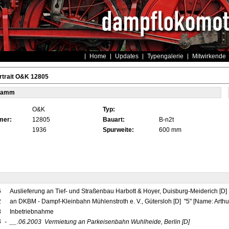
Home
Updates
Typengalerie
Mitwirkende
rtrait O&K 12805
tamm
O&K
Typ:
mer:
12805
Bauart:
B-n2t
1936
Spurweite:
600 mm
6
Auslieferung an Tief- und Straßenbau Harbott & Hoyer, Duisburg-Meiderich [D
2
an DKBM - Dampf-Kleinbahn Mühlenstroth e. V., Gütersloh [D] "5" [Name: Arth
8
Inbetriebnahme
6
-
__.06.2003
Vermietung an Parkeisenbahn Wuhlheide, Berlin
[D]