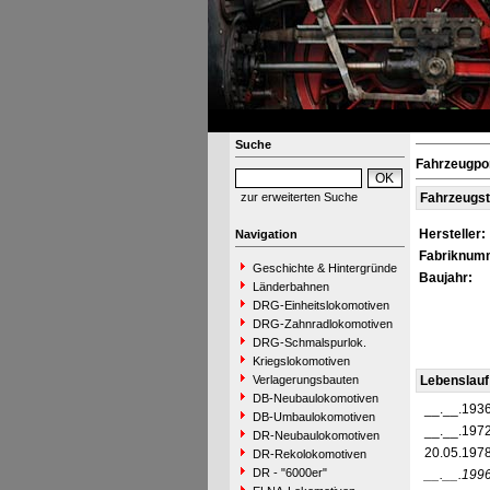
Suche
Fahrzeugpo
zur erweiterten Suche
Fahrzeugs
Hersteller:
Navigation
Fabriknum
Geschichte & Hintergründe
Baujahr:
Länderbahnen
DRG-Einheitslokomotiven
DRG-Zahnradlokomotiven
DRG-Schmalspurlok.
Kriegslokomotiven
Verlagerungsbauten
Lebenslauf
DB-Neubaulokomotiven
__.__.193
DB-Umbaulokomotiven
__.__.197
DR-Neubaulokomotiven
20.05.197
DR-Rekolokomotiven
DR - "6000er"
__.__.199