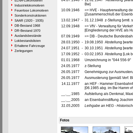
04.07.1946
-
12.02.1947 Abstellung [wart
ELNA-Lokomotiven
Bw]
Industrielokomotiven
10.09.1946
=> HVE - Hauptverwaltung de
Feuerlose Lokomotiven
[Zusammenschluß der Eisenba
Sonderkonstruktionen
13.02.1947
-
31.12.1948 z-Stellung [vmtl. 
SAAR (1920 - 1935)
DB-Bestand 1968
12.09.1948
=> VfV - Verwaltung für Verke
[Eingliederung der HVE als Ha
DR-Bestand 1970
Auslandsbestände
07.09.1949
=> DB - Deutsche Bundesbah
Lokbestandslisten
28.03.1950
-
19.08.1950 Abstellung [warte
Erhaltene Fahrzeuge
24.07.1951
-
30.10.1951 Abstellung [warte
Zerlegungen
17.09.1952
-
03.02.1953 Abstellung [Lok bet
01.01.1968
Umzeichnung in "044 556-9"
24.05.1977
z-Stellung
26.05.1977
Genehmigung zur Ausmusterun
26.05.1977
Ausmusterung [gemäß Verf. B
14.11.1977
an HEF - Hammer Eisenbahnfre
[06.1985 abg. im Bw Hamm vh
__.__.1985
Aufstellung als Denkmal, Max
__.__.2005
an Eisenbahnstiftung Joachim
31.05.2005
Leihgabe an HEG - Historisch
Fotos