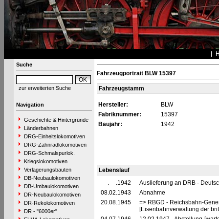
Suche
Fahrzeugportrait BLW 15397
zur erweiterten Suche
Fahrzeugstamm
Hersteller:
BLW
Navigation
Fabriknummer:
15397
Geschichte & Hintergründe
Baujahr:
1942
Länderbahnen
DRG-Einheitslokomotiven
DRG-Zahnradlokomotiven
DRG-Schmalspurlok.
Kriegslokomotiven
Verlagerungsbauten
Lebenslauf
DB-Neubaulokomotiven
__.__.1942
Auslieferung an DRB - Deuts
DB-Umbaulokomotiven
08.02.1943
Abnahme
DR-Neubaulokomotiven
20.08.1945
=> RBGD - Reichsbahn-General
DR-Rekolokomotiven
[Eisenbahnverwaltung der brit
DR - "6000er"