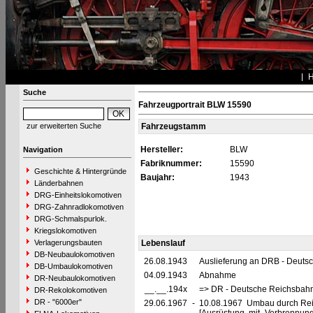
Suche
Fahrzeugportrait BLW 15590
zur erweiterten Suche
Fahrzeugstamm
Hersteller:
BLW
Navigation
Fabriknummer:
15590
Geschichte & Hintergründe
Baujahr:
1943
Länderbahnen
DRG-Einheitslokomotiven
DRG-Zahnradlokomotiven
DRG-Schmalspurlok.
Kriegslokomotiven
Verlagerungsbauten
Lebenslauf
DB-Neubaulokomotiven
26.08.1943
Auslieferung an DRB - Deuts
DB-Umbaulokomotiven
04.09.1943
Abnahme
DR-Neubaulokomotiven
__.__.194x
=> DR - Deutsche Reichsbahn
DR-Rekolokomotiven
DR - "6000er"
29.06.1967
-
10.08.1967 Umbau durch Reic