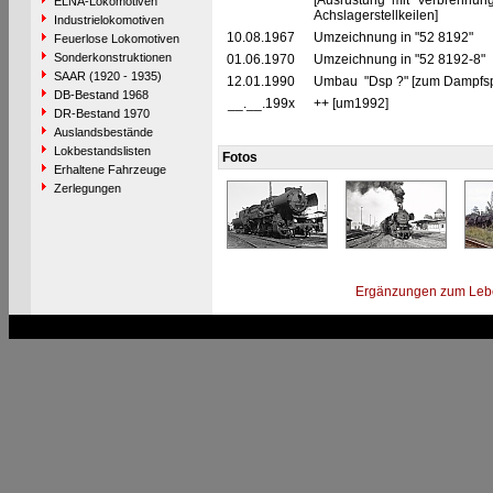
[Ausrüstung mit Verbrennu
ELNA-Lokomotiven
Achslagerstellkeilen]
Industrielokomotiven
10.08.1967
Umzeichnung in "52 8192"
Feuerlose Lokomotiven
Sonderkonstruktionen
01.06.1970
Umzeichnung in "52 8192-8"
SAAR (1920 - 1935)
12.01.1990
Umbau "Dsp ?" [zum Dampfspe
DB-Bestand 1968
__.__.199x
++ [um1992]
DR-Bestand 1970
Auslandsbestände
Lokbestandslisten
Fotos
Erhaltene Fahrzeuge
Zerlegungen
Ergänzungen zum Leb