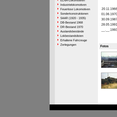
ELNA-Lokomotiven
Industrielokomotiven
20.11.196
Feuerlose Lokomotiven
Sonderkonstruktionen
01.06.197
SAAR (1920 - 1935)
30.09.198
DB-Bestand 1968
28.05.199
DR-Bestand 1970
__.__.199
Auslandsbestände
Lokbestandslisten
Erhaltene Fahrzeuge
Zerlegungen
Fotos