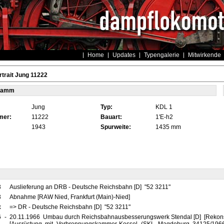
Home
Updates
Typengalerie
Mitwirkende
trait Jung 11222
tamm
Jung
Typ:
KDL 1
mer:
11222
Bauart:
1'E-h2
1943
Spurweite:
1435 mm
3
Auslieferung an DRB - Deutsche Reichsbahn [D] "52 3211"
3
Abnahme [RAW Nied, Frankfurt (Main)-Nied]
x
=> DR - Deutsche Reichsbahn [D] "52 3211"
6
-
20.11.1966 Umbau durch Reichsbahnausbesserungswerk Stendal [D] [Rekonst