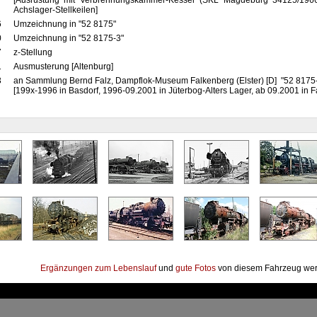
[Ausrüstung mit Verbrennungskammer-Kessel (SKL Magdeburg 34125/1966
Achslager-Stellkeilen]
6
Umzeichnung in "52 8175"
0
Umzeichnung in "52 8175-3"
7
z-Stellung
1
Ausmusterung [Altenburg]
3
an Sammlung Bernd Falz, Dampflok-Museum Falkenberg (Elster) [D] "52 8175
[199x-1996 in Basdorf, 1996-09.2001 in Jüterbog-Alters Lager, ab 09.2001 in F
Ergänzungen zum Lebenslauf
und
gute Fotos
von diesem Fahrzeug wer