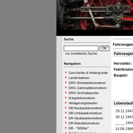
Suche
Fahrzeugpor
zur erweiterten Suche
Fahrzeugs
Hersteller:
Navigation
Fabriknum
Geschichte & Hintergründe
Baujahr:
Länderbahnen
DRG-Einheitslokomotiven
DRG-Zahnradlokomotiven
DRG-Schmalspurlok.
Kriegslokomotiven
Verlagerungsbauten
Lebenslauf
DB-Neubaulokomotiven
29.11.194
DB-Umbaulokomotiven
30.11.194
DR-Neubaulokomotiven
__.__.194
DR-Rekolokomotiven
DR - "6000er"
14.09.196