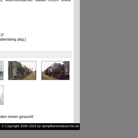
), Mischvorwärmer Bauart IfS/DR sowie
-3"
alkenberg abg.]
den immer gesucht!
© Copyright 2006-2026 by dampflokomotivarchiv.de