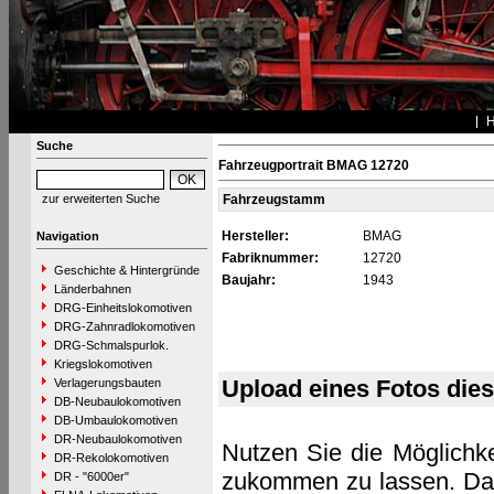
Suche
Fahrzeugportrait BMAG 12720
zur erweiterten Suche
Fahrzeugstamm
Hersteller:
BMAG
Navigation
Fabriknummer:
12720
Geschichte & Hintergründe
Baujahr:
1943
Länderbahnen
DRG-Einheitslokomotiven
DRG-Zahnradlokomotiven
DRG-Schmalspurlok.
Kriegslokomotiven
Upload eines Fotos die
Verlagerungsbauten
DB-Neubaulokomotiven
DB-Umbaulokomotiven
DR-Neubaulokomotiven
Nutzen Sie die Möglichke
DR-Rekolokomotiven
zukommen zu lassen. Das 
DR - "6000er"