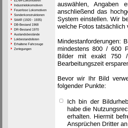
ELNA-Lokomotiven
auswählen, Angaben e
Industrielokomotiven
anschließend das hochge
Feuerlose Lokomotiven
Sonderkonstruktionen
System einstellen. Wir b
SAAR (1920 - 1935)
DB-Bestand 1968
welche Fotos tatsächlich
DR-Bestand 1970
Auslandsbestände
Lokbestandslisten
Mindestanforderungen: B
Erhaltene Fahrzeuge
mindestens 800 / 600 P
Zerlegungen
Bilder mit exakt 750 
Bearbeitungszeit erspare
Bevor wir Ihr Bild verw
folgender Punkte:
Ich bin der Bildurhe
habe die Nutzungsrec
erhalten. Hiermit bef
Ansprüchen Dritter a