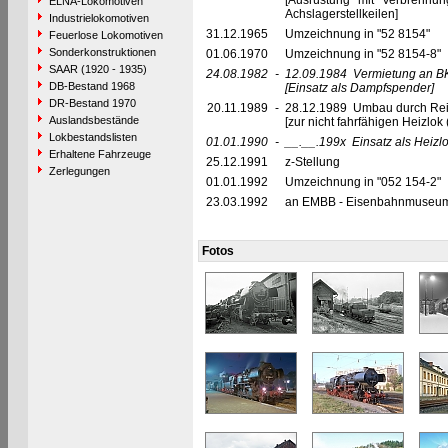
[Ausrüstung mit Verbrennu
ELNA-Lokomotiven
Achslagerstellkeilen]
Industrielokomotiven
31.12.1965
Umzeichnung in "52 8154"
Feuerlose Lokomotiven
Sonderkonstruktionen
01.06.1970
Umzeichnung in "52 8154-8"
SAAR (1920 - 1935)
24.08.1982
-
12.09.1984
Vermietung an BK
DB-Bestand 1968
[Einsatz als Dampfspender]
DR-Bestand 1970
20.11.1989
-
28.12.1989 Umbau durch Re
Auslandsbestände
[zur nicht fahrfähigen Heizl
Lokbestandslisten
01.01.1990
-
__.__.199x
Einsatz als Heizlo
Erhaltene Fahrzeuge
25.12.1991
z-Stellung
Zerlegungen
01.01.1992
Umzeichnung in "052 154-2"
23.03.1992
an EMBB - Eisenbahnmuseum B
Fotos