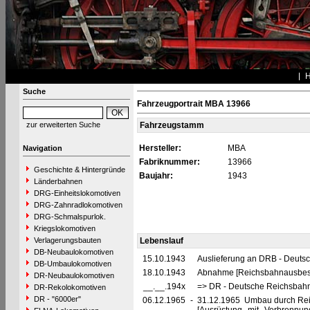
Suche
Fahrzeugportrait MBA 13966
zur erweiterten Suche
Fahrzeugstamm
Hersteller:
MBA
Navigation
Fabriknummer:
13966
Geschichte & Hintergründe
Baujahr:
1943
Länderbahnen
DRG-Einheitslokomotiven
DRG-Zahnradlokomotiven
DRG-Schmalspurlok.
Kriegslokomotiven
Verlagerungsbauten
Lebenslauf
DB-Neubaulokomotiven
15.10.1943
Auslieferung an DRB - Deuts
DB-Umbaulokomotiven
18.10.1943
Abnahme [Reichsbahnausbes
DR-Neubaulokomotiven
__.__.194x
=> DR - Deutsche Reichsbahn
DR-Rekolokomotiven
DR - "6000er"
06.12.1965
-
31.12.1965 Umbau durch Rei