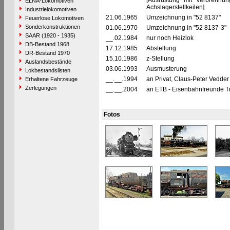
[Ausrüstung mit Verbrennu
ELNA-Lokomotiven
Achslagerstellkeilen]
Industrielokomotiven
21.06.1965
Umzeichnung in "52 8137"
Feuerlose Lokomotiven
Sonderkonstruktionen
01.06.1970
Umzeichnung in "52 8137-3"
SAAR (1920 - 1935)
__.02.1984
nur noch Heizlok
DB-Bestand 1968
17.12.1985
Abstellung
DR-Bestand 1970
15.10.1986
z-Stellung
Auslandsbestände
03.06.1993
Ausmusterung
Lokbestandslisten
__.__.1994
an Privat, Claus-Peter Vedder
Erhaltene Fahrzeuge
Zerlegungen
__.__.2004
an ETB - Eisenbahnfreunde Tra
Fotos