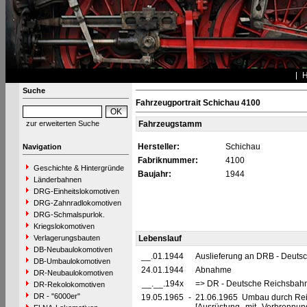
Suche
Fahrzeugportrait Schichau 4100
zur erweiterten Suche
Fahrzeugstamm
Hersteller:
Schichau
Navigation
Fabriknummer:
4100
Geschichte & Hintergründe
Baujahr:
1944
Länderbahnen
DRG-Einheitslokomotiven
DRG-Zahnradlokomotiven
DRG-Schmalspurlok.
Kriegslokomotiven
Verlagerungsbauten
Lebenslauf
DB-Neubaulokomotiven
__.01.1944
Auslieferung an DRB - Deuts
DB-Umbaulokomotiven
24.01.1944
Abnahme
DR-Neubaulokomotiven
__.__.194x
=> DR - Deutsche Reichsbahn
DR-Rekolokomotiven
DR - "6000er"
19.05.1965
-
21.06.1965 Umbau durch Rei