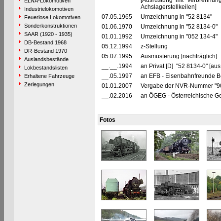
[Ausrüstung mit Verbrennu
ELNA-Lokomotiven
Achslagerstellkeilen]
Industrielokomotiven
07.05.1965
Umzeichnung in "52 8134"
Feuerlose Lokomotiven
Sonderkonstruktionen
01.06.1970
Umzeichnung in "52 8134-0"
SAAR (1920 - 1935)
01.01.1992
Umzeichnung in "052 134-4"
DB-Bestand 1968
05.12.1994
z-Stellung
DR-Bestand 1970
05.07.1995
Ausmusterung [nachträglich]
Auslandsbestände
__.__.1994
an Privat [D] "52 8134-0" [aus
Lokbestandslisten
__.05.1997
an EFB - Eisenbahnfreunde Bet
Erhaltene Fahrzeuge
Zerlegungen
01.01.2007
Vergabe der NVR-Nummer "9
__.02.2016
an ÖGEG - Österreichische Ges
Fotos