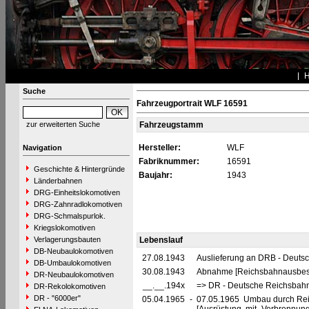
Suche
Fahrzeugportrait WLF 16591
zur erweiterten Suche
Fahrzeugstamm
Hersteller:
WLF
Navigation
Fabriknummer:
16591
Geschichte & Hintergründe
Baujahr:
1943
Länderbahnen
DRG-Einheitslokomotiven
DRG-Zahnradlokomotiven
DRG-Schmalspurlok.
Kriegslokomotiven
Verlagerungsbauten
Lebenslauf
DB-Neubaulokomotiven
27.08.1943
Auslieferung an DRB - Deuts
DB-Umbaulokomotiven
30.08.1943
Abnahme [Reichsbahnausbess
DR-Neubaulokomotiven
__.__.194x
=> DR - Deutsche Reichsbahn
DR-Rekolokomotiven
DR - "6000er"
05.04.1965
-
07.05.1965 Umbau durch Rei