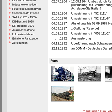
ELNA-Lokomotiven
02.07.1964
-
12.08.1964 Umbau durch Rei
Industrielokomotiven
[Ausrüstung mit Verbrennu
Achslager-Stellkeilen]
Feuerlose Lokomotiven
Sonderkonstruktionen
12.08.1964
Umzeichnung in "52 8111"
SAAR (1920 - 1935)
01.06.1970
Umzeichnung in "52 8111-8"
DB-Bestand 1968
04.09.1987
Abstellung [bis 03.09.1987 He
DR-Bestand 1970
04.09.1987
z-Stellung [Reserve]
Auslandsbestände
01.01.1992
Umzeichnung in "052 111-2"
Lokbestandslisten
__.__.1992
Ausmusterung
Erhaltene Fahrzeuge
Zerlegungen
04.12.1992
Überführung nach Schwarzen
22.12.1992
an DDMM - Deutsches Dampflo
Fotos
Ergänzungen zum Leb