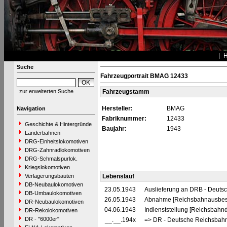
Suche
Fahrzeugportrait BMAG 12433
zur erweiterten Suche
Fahrzeugstamm
Hersteller:
BMAG
Navigation
Fabriknummer:
12433
Geschichte & Hintergründe
Baujahr:
1943
Länderbahnen
DRG-Einheitslokomotiven
DRG-Zahnradlokomotiven
DRG-Schmalspurlok.
Kriegslokomotiven
Verlagerungsbauten
Lebenslauf
DB-Neubaulokomotiven
23.05.1943
Auslieferung an DRB - Deuts
DB-Umbaulokomotiven
26.05.1943
Abnahme [Reichsbahnausbes
DR-Neubaulokomotiven
04.06.1943
Indienststellung [Reichsbahnd
DR-Rekolokomotiven
DR - "6000er"
__.__.194x
=> DR - Deutsche Reichsbahn