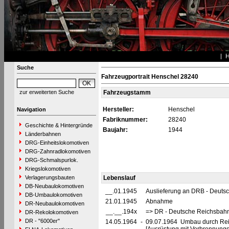
Suche
Fahrzeugportrait Henschel 28240
zur erweiterten Suche
Fahrzeugstamm
Hersteller:
Henschel
Navigation
Fabriknummer:
28240
Geschichte & Hintergründe
Baujahr:
1944
Länderbahnen
DRG-Einheitslokomotiven
DRG-Zahnradlokomotiven
DRG-Schmalspurlok.
Kriegslokomotiven
Verlagerungsbauten
Lebenslauf
DB-Neubaulokomotiven
__.01.1945
Auslieferung an DRB - Deuts
DB-Umbaulokomotiven
21.01.1945
Abnahme
DR-Neubaulokomotiven
__.__.194x
=> DR - Deutsche Reichsbahn
DR-Rekolokomotiven
DR - "6000er"
14.05.1964
-
09.07.1964 Umbau durch Reic