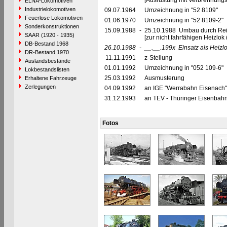
[Ausrüstung mit Verbrennung
ELNA-Lokomotiven
Industrielokomotiven
09.07.1964
Umzeichnung in "52 8109"
Feuerlose Lokomotiven
01.06.1970
Umzeichnung in "52 8109-2"
Sonderkonstruktionen
15.09.1988
-
25.10.1988 Umbau durch Re
SAAR (1920 - 1935)
[zur nicht fahrfähigen Heizl
DB-Bestand 1968
26.10.1988
-
__.__.199x
Einsatz als Heiz
DR-Bestand 1970
11.11.1991
z-Stellung
Auslandsbestände
01.01.1992
Umzeichnung in "052 109-6"
Lokbestandslisten
25.03.1992
Ausmusterung
Erhaltene Fahrzeuge
Zerlegungen
04.09.1992
an IGE "Werrabahn Eisenach" 
31.12.1993
an TEV - Thüringer Eisenbahn
Fotos