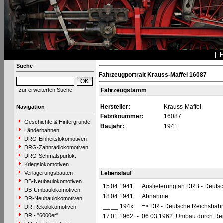
Suche
Fahrzeugportrait Krauss-Maffei 16087
zur erweiterten Suche
Fahrzeugstamm
Hersteller:
Krauss-Maffei
Navigation
Fabriknummer:
16087
Geschichte & Hintergründe
Baujahr:
1941
Länderbahnen
DRG-Einheitslokomotiven
DRG-Zahnradlokomotiven
DRG-Schmalspurlok.
Kriegslokomotiven
Verlagerungsbauten
Lebenslauf
DB-Neubaulokomotiven
15.04.1941
Auslieferung an DRB - Deuts
DB-Umbaulokomotiven
18.04.1941
Abnahme
DR-Neubaulokomotiven
__.__.194x
=> DR - Deutsche Reichsbahn
DR-Rekolokomotiven
DR - "6000er"
17.01.1962
-
06.03.1962 Umbau durch Reic