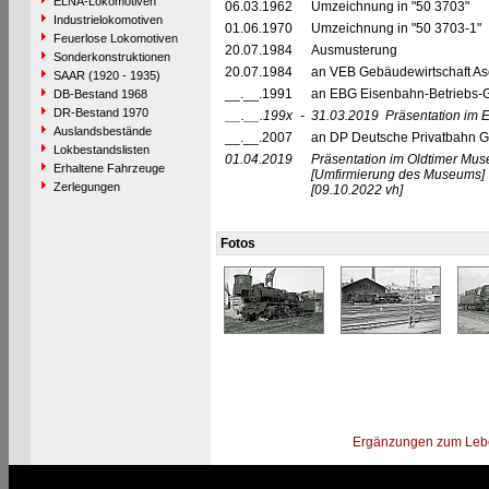
ELNA-Lokomotiven
06.03.1962
Umzeichnung in "50 3703"
Industrielokomotiven
01.06.1970
Umzeichnung in "50 3703-1"
Feuerlose Lokomotiven
20.07.1984
Ausmusterung
Sonderkonstruktionen
20.07.1984
an VEB Gebäudewirtschaft Asc
SAAR (1920 - 1935)
__.__.1991
an EBG Eisenbahn-Betriebs-G
DB-Bestand 1968
DR-Bestand 1970
__.__.199x
-
31.03.2019
Präsentation im 
Auslandsbestände
__.__.2007
an DP Deutsche Privatbahn 
Lokbestandslisten
01.04.2019
Präsentation im Oldtimer Mu
Erhaltene Fahrzeuge
[Umfirmierung des Museums]
Zerlegungen
[09.10.2022 vh]
Fotos
Ergänzungen zum Leb