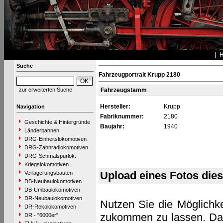
Suche
Fahrzeugportrait Krupp 2180
zur erweiterten Suche
Fahrzeugstamm
Hersteller:
Krupp
Navigation
Fabriknummer:
2180
Geschichte & Hintergründe
Baujahr:
1940
Länderbahnen
DRG-Einheitslokomotiven
DRG-Zahnradlokomotiven
DRG-Schmalspurlok.
Kriegslokomotiven
Upload eines Fotos die
Verlagerungsbauten
DB-Neubaulokomotiven
DB-Umbaulokomotiven
DR-Neubaulokomotiven
Nutzen Sie die Möglichke
DR-Rekolokomotiven
zukommen zu lassen. Das 
DR - "6000er"