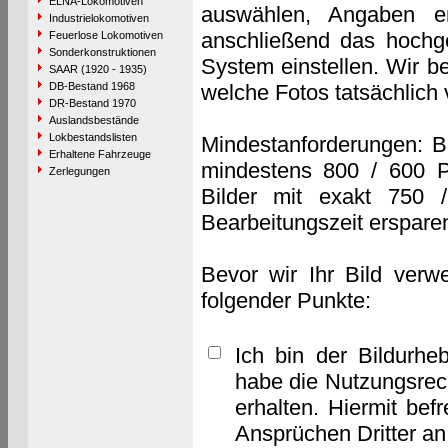
ELNA-Lokomotiven
auswählen, Angaben e
Industrielokomotiven
anschließend das hochge
Feuerlose Lokomotiven
Sonderkonstruktionen
System einstellen. Wir b
SAAR (1920 - 1935)
DB-Bestand 1968
welche Fotos tatsächlich
DR-Bestand 1970
Auslandsbestände
Lokbestandslisten
Mindestanforderungen: B
Erhaltene Fahrzeuge
mindestens 800 / 600 P
Zerlegungen
Bilder mit exakt 750 
Bearbeitungszeit erspare
Bevor wir Ihr Bild verw
folgender Punkte:
Ich bin der Bildurhe
habe die Nutzungsrec
erhalten. Hiermit bef
Ansprüchen Dritter a