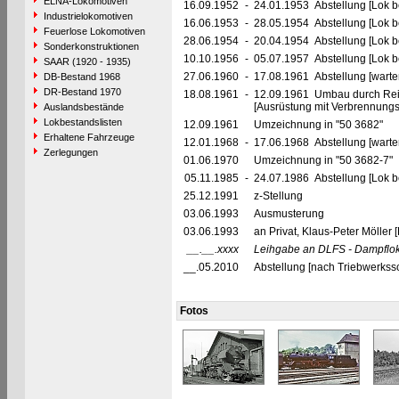
ELNA-Lokomotiven
16.09.1952
-
24.01.1953 Abstellung [Lok be
Industrielokomotiven
16.06.1953
-
28.05.1954 Abstellung [Lok be
Feuerlose Lokomotiven
28.06.1954
-
20.04.1954 Abstellung [Lok be
Sonderkonstruktionen
10.10.1956
-
05.07.1957 Abstellung [Lok b
SAAR (1920 - 1935)
27.06.1960
-
17.08.1961 Abstellung [warte
DB-Bestand 1968
DR-Bestand 1970
18.08.1961
-
12.09.1961 Umbau durch Rei
[Ausrüstung mit Verbrennun
Auslandsbestände
Lokbestandslisten
12.09.1961
Umzeichnung in "50 3682"
Erhaltene Fahrzeuge
12.01.1968
-
17.06.1968 Abstellung [warte
Zerlegungen
01.06.1970
Umzeichnung in "50 3682-7"
05.11.1985
-
24.07.1986 Abstellung [Lok be
25.12.1991
z-Stellung
03.06.1993
Ausmusterung
03.06.1993
an Privat, Klaus-Peter Möller
__.__.xxxx
Leihgabe an DLFS - Dampflokf
__.05.2010
Abstellung [nach Triebwerkss
Fotos