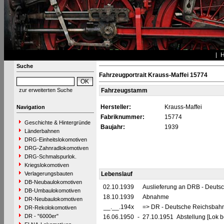
Suche
Fahrzeugportrait Krauss-Maffei 15774
zur erweiterten Suche
Fahrzeugstamm
Hersteller:
Krauss-Maffei
Navigation
Fabriknummer:
15774
Geschichte & Hintergründe
Baujahr:
1939
Länderbahnen
DRG-Einheitslokomotiven
DRG-Zahnradlokomotiven
DRG-Schmalspurlok.
Kriegslokomotiven
Verlagerungsbauten
Lebenslauf
DB-Neubaulokomotiven
02.10.1939
Auslieferung an DRB - Deuts
DB-Umbaulokomotiven
18.10.1939
Abnahme
DR-Neubaulokomotiven
__.__.194x
=> DR - Deutsche Reichsbahn
DR-Rekolokomotiven
DR - "6000er"
16.06.1950
-
27.10.1951 Abstellung [Lok be