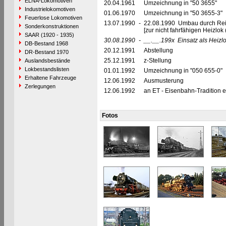
ELNA-Lokomotiven
20.04.1961
Umzeichnung in "50 3655"
Industrielokomotiven
01.06.1970
Umzeichnung in "50 3655-3"
Feuerlose Lokomotiven
13.07.1990
-
22.08.1990 Umbau durch Re
Sonderkonstruktionen
[zur nicht fahrfähigen Heizl
SAAR (1920 - 1935)
30.08.1990
-
__.__.199x
Einsatz als Heiz
DB-Bestand 1968
20.12.1991
Abstellung
DR-Bestand 1970
25.12.1991
z-Stellung
Auslandsbestände
Lokbestandslisten
01.01.1992
Umzeichnung in "050 655-0"
Erhaltene Fahrzeuge
12.06.1992
Ausmusterung
Zerlegungen
12.06.1992
an ET - Eisenbahn-Tradition e
Fotos