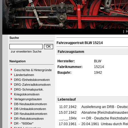
Suche
Fahrzeugportrait BLW 15214
zur erweiterten Suche
Fahrzeugstamm
Hersteller:
BLW
Navigation
Fabriknummer:
15214
Geschichte & Hintergründe
Baujahr:
1942
Länderbahnen
DRG-Einheitslokomotiven
DRG-Zahnradlokomotiven
DRG-Schmalspurlok.
Kriegslokomotiven
Verlagerungsbauten
Lebenslauf
DB-Neubaulokomotiven
11.07.1942
Auslieferung an DRB - Deuts
DB-Umbaulokomotiven
15.07.1942
Abnahme [Reichsbahnausbes
DR-Neubaulokomotiven
__.__.194x
=> DR - Deutsche Reichsbahn
DR-Rekolokomotiven
DR - "6000er"
17.03.1961
-
20.04.1961 Umbau durch Reic