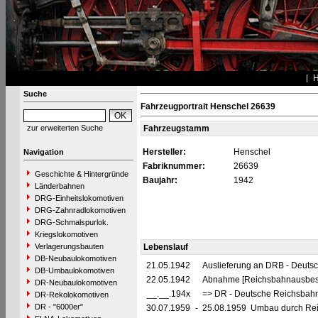
Suche
Fahrzeugportrait Henschel 26639
zur erweiterten Suche
Fahrzeugstamm
Hersteller:
Henschel
Navigation
Fabriknummer:
26639
Geschichte & Hintergründe
Baujahr:
1942
Länderbahnen
DRG-Einheitslokomotiven
DRG-Zahnradlokomotiven
DRG-Schmalspurlok.
Kriegslokomotiven
Verlagerungsbauten
Lebenslauf
DB-Neubaulokomotiven
21.05.1942
Auslieferung an DRB - Deuts
DB-Umbaulokomotiven
22.05.1942
Abnahme [Reichsbahnausbess
DR-Neubaulokomotiven
__.__.194x
=> DR - Deutsche Reichsbahn
DR-Rekolokomotiven
DR - "6000er"
30.07.1959
-
25.08.1959 Umbau durch Reic