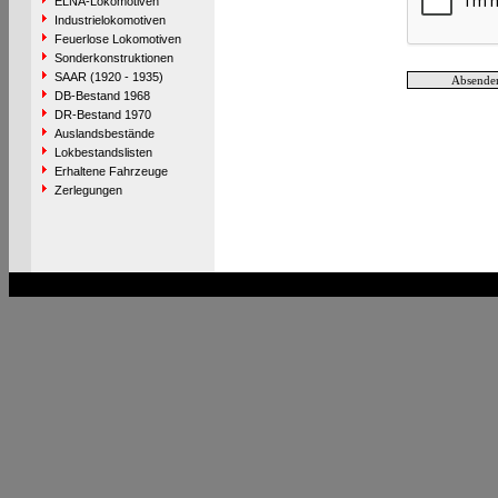
ELNA-Lokomotiven
Industrielokomotiven
Feuerlose Lokomotiven
Sonderkonstruktionen
SAAR (1920 - 1935)
DB-Bestand 1968
DR-Bestand 1970
Auslandsbestände
Lokbestandslisten
Erhaltene Fahrzeuge
Zerlegungen