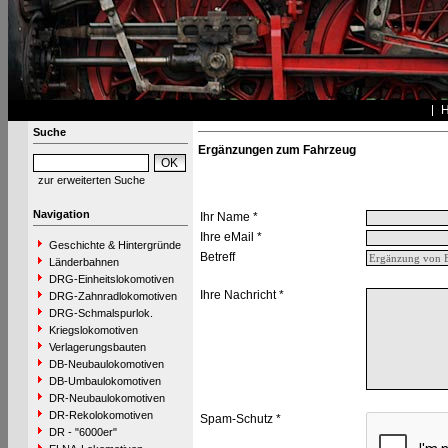
Suche
Ergänzungen zum Fahrzeug
zur erweiterten Suche
Navigation
Ihr Name *
Ihre eMail *
Geschichte & Hintergründe
Betreff
Länderbahnen
DRG-Einheitslokomotiven
Ihre Nachricht *
DRG-Zahnradlokomotiven
DRG-Schmalspurlok.
Kriegslokomotiven
Verlagerungsbauten
DB-Neubaulokomotiven
DB-Umbaulokomotiven
DR-Neubaulokomotiven
DR-Rekolokomotiven
Spam-Schutz *
DR - "6000er"