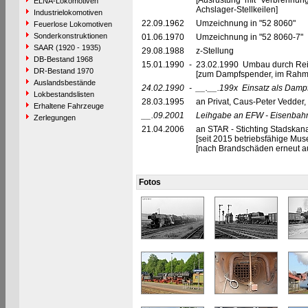
[Ausrüstung mit Verbrennu
ELNA-Lokomotiven
Achslager-Stellkeilen]
Industrielokomotiven
22.09.1962
Umzeichnung in "52 8060"
Feuerlose Lokomotiven
Sonderkonstruktionen
01.06.1970
Umzeichnung in "52 8060-7"
SAAR (1920 - 1935)
29.08.1988
z-Stellung
DB-Bestand 1968
15.01.1990
-
23.02.1990 Umbau durch Re
DR-Bestand 1970
[zum Dampfspender, im Rahme
Auslandsbestände
24.02.1990
-
__.__.199x
Einsatz als Damp
Lokbestandslisten
28.03.1995
an Privat, Caus-Peter Vedder,
Erhaltene Fahrzeuge
__.09.2001
Leihgabe an EFW - Eisenbahn
Zerlegungen
21.04.2006
an STAR - Stichting Stadskan
[seit 2015 betriebsfähige Mu
[nach Brandschäden erneut au
Fotos