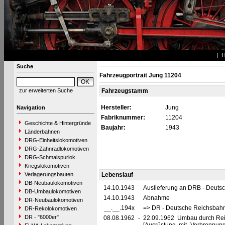
Suche
Fahrzeugportrait Jung 11204
zur erweiterten Suche
Fahrzeugstamm
Hersteller:
Jung
Navigation
Fabriknummer:
11204
Geschichte & Hintergründe
Baujahr:
1943
Länderbahnen
DRG-Einheitslokomotiven
DRG-Zahnradlokomotiven
DRG-Schmalspurlok.
Kriegslokomotiven
Verlagerungsbauten
Lebenslauf
DB-Neubaulokomotiven
14.10.1943
Auslieferung an DRB - Deuts
DB-Umbaulokomotiven
14.10.1943
Abnahme
DR-Neubaulokomotiven
__.__.194x
=> DR - Deutsche Reichsbahn
DR-Rekolokomotiven
DR - "6000er"
08.08.1962
-
22.09.1962 Umbau durch Reic