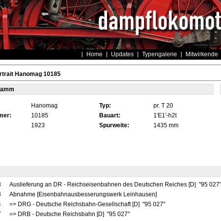
Home
Updates
Typengalerie
Mitwirkende
rtrait Hanomag 10185
tamm
Hanomag
Typ:
pr. T 20
mer:
10185
Bauart:
1'E1'-h2t
1923
Spurweite:
1435 mm
3
Auslieferung an DR - Reichseisenbahnen des Deutschen Reiches [D] "95 027
3
Abnahme [Eisenbahnausbesserungswerk Leinhausen]
4
=> DRG - Deutsche Reichsbahn-Gesellschaft [D] "95 027"
7
=> DRB - Deutsche Reichsbahn [D] "95 027"