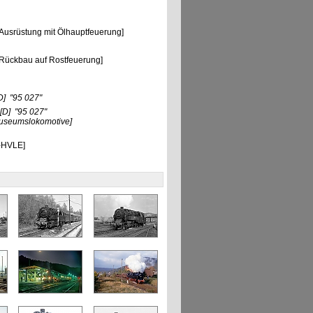
srüstung mit Ölhauptfeuerung]
ückbau auf Rostfeuerung]
D]
"95 027"
[D]
"95 027"
Museumslokomotive]
-HVLE]