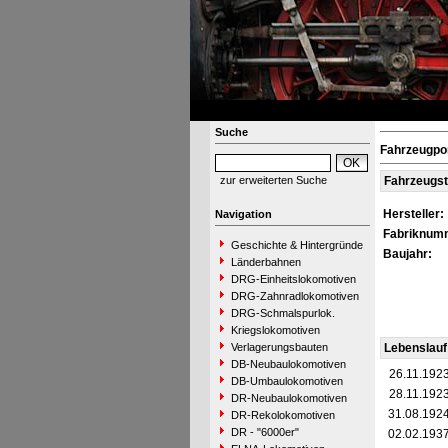
Suche
Fahrzeugpo
zur erweiterten Suche
Fahrzeugs
Hersteller:
Navigation
Fabriknum
Geschichte & Hintergründe
Baujahr:
Länderbahnen
DRG-Einheitslokomotiven
DRG-Zahnradlokomotiven
DRG-Schmalspurlok.
Kriegslokomotiven
Verlagerungsbauten
Lebenslauf
DB-Neubaulokomotiven
26.11.192
DB-Umbaulokomotiven
28.11.192
DR-Neubaulokomotiven
31.08.192
DR-Rekolokomotiven
DR - "6000er"
02.02.193