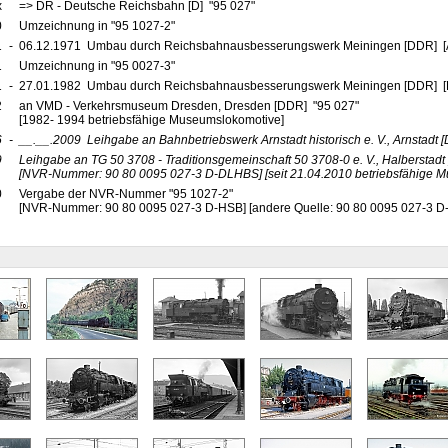
x
=> DR - Deutsche Reichsbahn [D] "95 027"
0
Umzeichnung in "95 1027-2"
1
-
06.12.1971 Umbau durch Reichsbahnausbesserungswerk Meiningen [DDR] [Au
1
Umzeichnung in "95 0027-3"
1
-
27.01.1982 Umbau durch Reichsbahnausbesserungswerk Meiningen [DDR] [R
2
an VMD - Verkehrsmuseum Dresden, Dresden [DDR] "95 027"
[1982- 1994 betriebsfähige Museumslokomotive]
6
-
__.__.2009
Leihgabe an Bahnbetriebswerk Arnstadt historisch e. V., Arnstadt
[
9
Leihgabe an TG 50 3708 - Traditionsgemeinschaft 50 3708-0 e. V., Halberstadt
[NVR-Nummer: 90 80 0095 027-3 D-DLHBS]
[seit 21.04.2010 betriebsfähige 
0
Vergabe der NVR-Nummer "95 1027-2"
[NVR-Nummer: 90 80 0095 027-3 D-HSB] [andere Quelle: 90 80 0095 027-3 D