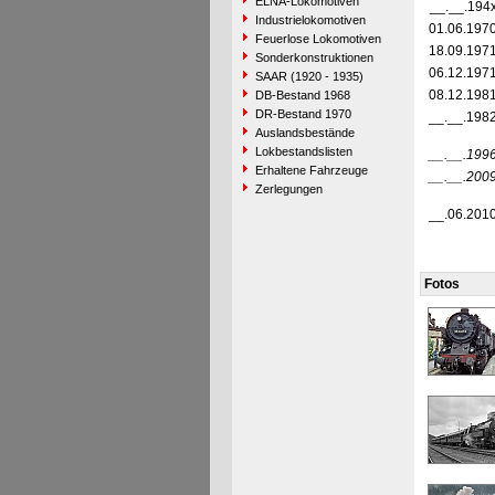
ELNA-Lokomotiven
__.__.194
Industrielokomotiven
01.06.197
Feuerlose Lokomotiven
18.09.197
Sonderkonstruktionen
06.12.197
SAAR (1920 - 1935)
08.12.198
DB-Bestand 1968
DR-Bestand 1970
__.__.198
Auslandsbestände
Lokbestandslisten
__.__.199
Erhaltene Fahrzeuge
__.__.200
Zerlegungen
__.06.201
Fotos