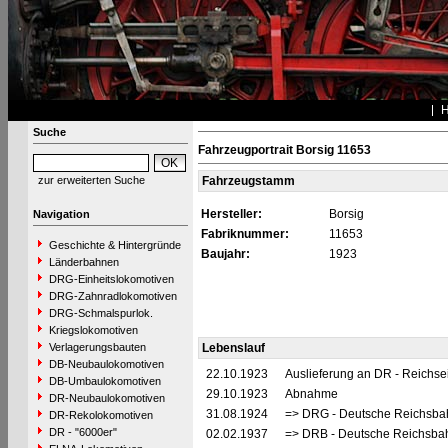
Suche
Fahrzeugportrait Borsig 11653
zur erweiterten Suche
Fahrzeugstamm
Hersteller:
Borsig
Navigation
Fabriknummer:
11653
Geschichte & Hintergründe
Baujahr:
1923
Länderbahnen
DRG-Einheitslokomotiven
DRG-Zahnradlokomotiven
DRG-Schmalspurlok.
Kriegslokomotiven
Verlagerungsbauten
Lebenslauf
DB-Neubaulokomotiven
22.10.1923
Auslieferung an DR - Reichs
DB-Umbaulokomotiven
29.10.1923
Abnahme
DR-Neubaulokomotiven
31.08.1924
=> DRG - Deutsche Reichsbah
DR-Rekolokomotiven
DR - "6000er"
02.02.1937
=> DRB - Deutsche Reichsbah