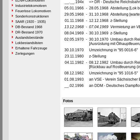
ELNA-Lokomotiven
__.__.194x
=> DR - Deutsche Reichsbahn
Industrielokomotiven
05.01.1966
-
28.05.1968 Abstellung [Lok be
Feuerlose Lokomotiven
29.05.1968
-
31.10.1968 Abstellung [warte
Sonderkonstruktionen
01.11.1968
-
12.12.1968 z-Stellung
SAAR (1920 - 1935)
13.12.1968
-
07.04.1969
Vermietung an V
DB-Bestand 1968
DR-Bestand 1970
08.04.1969
-
30.10.1969 z-Stellung
Auslandsbestände
02.05.1970
-
30.10.1970 Umbau durch Re
Lokbestandslisten
[Ausrüstung mit Ölhauptfeuer
Erhaltene Fahrzeuge
30.10.1970
Umzeichnung in "95 0016-6"
Zerlegungen
23.11.1980
z-Stellung
04.11.1982
-
08.12.1982 Umbau durch Re
[Rückbau auf Rostfeuerung (i
08.12.1982
Umzeichnung in "95 1016-5"
01.08.1993
an VSE - Verein Sächsischer 
__.02.1996
an DDM - Deutsches Dampflo
Fotos