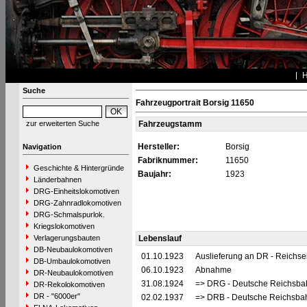
Suche
Fahrzeugportrait Borsig 11650
zur erweiterten Suche
Fahrzeugstamm
Hersteller:
Borsig
Navigation
Fabriknummer:
11650
Geschichte & Hintergründe
Baujahr:
1923
Länderbahnen
DRG-Einheitslokomotiven
DRG-Zahnradlokomotiven
DRG-Schmalspurlok.
Kriegslokomotiven
Verlagerungsbauten
Lebenslauf
DB-Neubaulokomotiven
01.10.1923
Auslieferung an DR - Reichs
DB-Umbaulokomotiven
06.10.1923
Abnahme
DR-Neubaulokomotiven
31.08.1924
=> DRG - Deutsche Reichsbah
DR-Rekolokomotiven
DR - "6000er"
02.02.1937
=> DRB - Deutsche Reichsbah