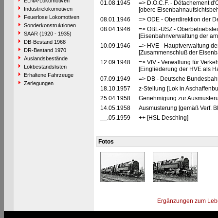
ELNA-Lokomotiven
01.08.1945
=> D.O.C.F. - Détachement d'
Industrielokomotiven
[obere Eisenbahnaufsichtsbeh
Feuerlose Lokomotiven
08.01.1946
=> ODE - Oberdirektion der D
Sonderkonstruktionen
08.04.1946
=> OBL-USZ - Oberbetriebslei
SAAR (1920 - 1935)
[Eisenbahnverwaltung der ame
DB-Bestand 1968
10.09.1946
=> HVE - Hauptverwaltung de
DR-Bestand 1970
[Zusammenschluß der Eisenba
Auslandsbestände
12.09.1948
=> VfV - Verwaltung für Verke
Lokbestandslisten
[Eingliederung der HVE als Ha
Erhaltene Fahrzeuge
07.09.1949
=> DB - Deutsche Bundesbahn
Zerlegungen
18.10.1957
z-Stellung [Lok in Aschaffenbu
25.04.1958
Genehmigung zur Ausmusteru
14.05.1958
Ausmusterung [gemäß Verf. B
__.05.1959
++ [HSL Desching]
Fotos
Ergänzungen zum Leb