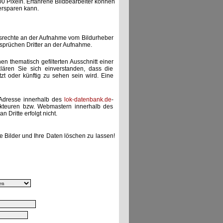
00 Pixeln. Erfahrene Bildbearbeiter können
ersparen kann.
gsrechte an der Aufnahme vom Bildurheber
nsprüchen Dritter an der Aufnahme.
nen thematisch gefilterten Ausschnitt einer
lären Sie sich einverstanden, dass die
etzt oder künftig zu sehen sein wird. Eine
-Adresse innerhalb des
lok-datenbank.de
-
akteuren bzw. Webmastern innerhalb des
 Dritte erfolgt nicht.
e Bilder und Ihre Daten löschen zu lassen!