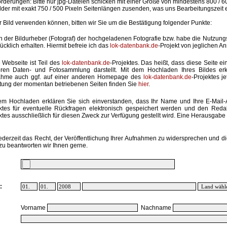
rderungen: Bitte nur jpg-Dateien schicken mit einer Größe von mindestens 800 / 6
lder mit exakt 750 / 500 Pixeln Seitenlängen zusenden, was uns Bearbeitungszeit 
hr Bild verwenden können, bitten wir Sie um die Bestätigung folgender Punkte:
in der Bildurheber (Fotograf) der hochgeladenen Fotografie bzw. habe die Nutzun
ücklich erhalten. Hiermit befreie ich das
lok-datenbank.de
-Projekt von jeglichen A
 Webseite ist Teil des
lok-datenbank.de
-Projektes. Das heißt, dass diese Seite ei
ren Daten- und Fotosammlung darstellt. Mit dem Hochladen Ihres Bildes erk
ahme auch ggf. auf einer anderen Homepage des
lok-datenbank.de
-Projektes j
stung der momentan betriebenen Seiten finden Sie
hier
.
em Hochladen erklären Sie sich einverstanden, dass Ihr Name und Ihre E-Mail
ktes für eventuelle Rückfragen elektronisch gespeichert werden und den Red
ktes ausschließlich für diesen Zweck zur Verfügung gestellt wird. Eine Herausgabe an
ederzeit das Recht, der Veröffentlichung Ihrer Aufnahmen zu widersprechen und di
zu beantworten wir Ihnen gerne.
:
Vorname
Nachname