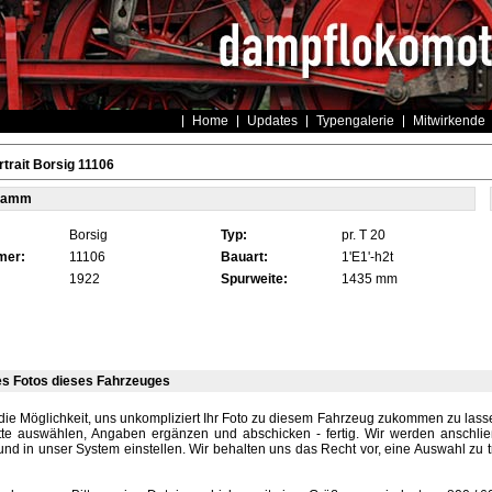
Home
Updates
Typengalerie
Mitwirkende
trait Borsig 11106
tamm
Borsig
Typ:
pr. T 20
mer:
11106
Bauart:
1'E1'-h2t
1922
Spurweite:
1435 mm
es Fotos dieses Fahrzeuges
die Möglichkeit, uns unkompliziert Ihr Foto zu diesem Fahrzeug zukommen zu lassen
tte auswählen, Angaben ergänzen und abschicken - fertig. Wir werden anschli
und in unser System einstellen. Wir behalten uns das Recht vor, eine Auswahl zu t