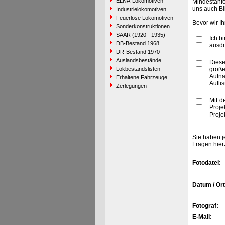
ELNA-Lokomotiven
Mindestanfo
uns auch Bi
Industrielokomotiven
Feuerlose Lokomotiven
Bevor wir I
Sonderkonstruktionen
SAAR (1920 - 1935)
Ich b
DB-Bestand 1968
ausdr
DR-Bestand 1970
Auslandsbestände
Diese
Lokbestandslisten
größe
Aufn
Erhaltene Fahrzeuge
Aufli
Zerlegungen
Mit d
Proje
Proje
Sie haben j
Fragen hier
Fotodatei:
Datum / Ort
Fotograf:
E-Mail: