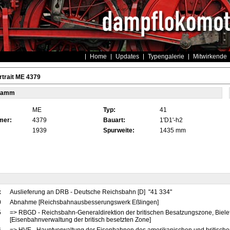
Home
Updates
Typengalerie
Mitwirkende
trait ME 4379
tamm
ME
Typ:
41
mer:
4379
Bauart:
1'D1'-h2
1939
Spurweite:
1435 mm
x
Auslieferung an DRB - Deutsche Reichsbahn [D] "41 334"
0
Abnahme [Reichsbahnausbesserungswerk Eßlingen]
5
=> RBGD - Reichsbahn-Generaldirektion der britischen Besatzungszone, Bielef
[Eisenbahnverwaltung der britisch besetzten Zone]