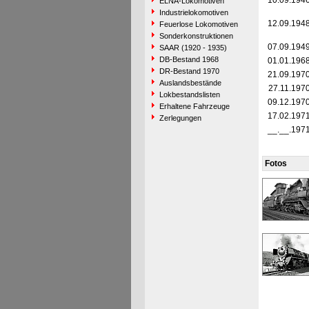
10.09.194
ELNA-Lokomotiven
Industrielokomotiven
12.09.194
Feuerlose Lokomotiven
Sonderkonstruktionen
07.09.194
SAAR (1920 - 1935)
DB-Bestand 1968
01.01.196
DR-Bestand 1970
21.09.197
Auslandsbestände
27.11.197
Lokbestandslisten
09.12.197
Erhaltene Fahrzeuge
17.02.197
Zerlegungen
__.__.197
Fotos