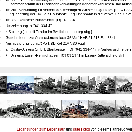
6
=> HVE - Hauptverwaltung der Eisenbahnen des amerikanischen und britische
[Zusammenschluß der Eisenbahnverwaltungen der amerikanischen und britis
8
=> VfV - Verwaltung für Verkehr des vereinigten Wirtschaftsgebietes [D] "41 33
[Eingliederung der HVE als Hauptabteilung Eisenbahn in die Verwaltung für Ve
9
=> DB - Deutsche Bundesbahn [D] "41 334"
8
Umzeichnung in "041 334-4"
0
z-Stellung [Lok mit Tender im Bw Hohenbudberg abg.]
0
Genehmigung zur Ausmusterung [gemäß Verf. HVB 21.213 Fau 884]
0
Ausmusterung [gemäß Verf. BD Köl 21A M30 Fau]
1
an Gustav Ahrens GmbH, Blankenstein [D] "041 334-4" [mit Verkaufsschreiben
1
++ [Ahrens, Essen-Rellinghausen] [09.03.1971 in Essen-Rüttenscheid vh.]
Ergänzungen zum Lebenslauf
und
gute Fotos
von diesem Fahrzeug wer