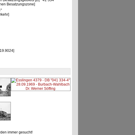
n Besatzungsgebiets [D] "41 334"
chen Besatzungszone]
4"
rkehr]
 19.9024]
den immer gesucht!