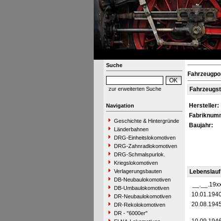
Suche
Fahrzeugpor
zur erweiterten Suche
Fahrzeugs
Hersteller:
Navigation
Fabriknum
Geschichte & Hintergründe
Baujahr:
Länderbahnen
DRG-Einheitslokomotiven
DRG-Zahnradlokomotiven
DRG-Schmalspurlok.
Kriegslokomotiven
Verlagerungsbauten
Lebenslauf
DB-Neubaulokomotiven
__.__.19x
DB-Umbaulokomotiven
10.01.194
DR-Neubaulokomotiven
20.08.194
DR-Rekolokomotiven
DR - "6000er"