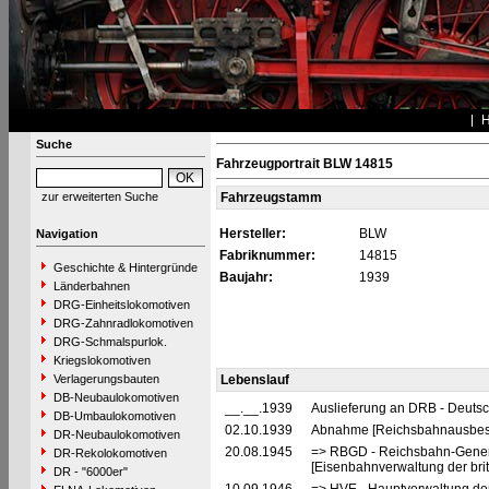
Suche
Fahrzeugportrait BLW 14815
zur erweiterten Suche
Fahrzeugstamm
Hersteller:
BLW
Navigation
Fabriknummer:
14815
Geschichte & Hintergründe
Baujahr:
1939
Länderbahnen
DRG-Einheitslokomotiven
DRG-Zahnradlokomotiven
DRG-Schmalspurlok.
Kriegslokomotiven
Verlagerungsbauten
Lebenslauf
DB-Neubaulokomotiven
__.__.1939
Auslieferung an DRB - Deuts
DB-Umbaulokomotiven
02.10.1939
Abnahme [Reichsbahnausbes
DR-Neubaulokomotiven
20.08.1945
=> RBGD - Reichsbahn-General
DR-Rekolokomotiven
[Eisenbahnverwaltung der brit
DR - "6000er"