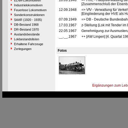
10.09.1946
=> HVE - Hauptverwaltung de
ELNA-Lokomotiven
[Zusammenschluß der Eisenba
Industrielokomotiven
12.09.1948
=> VfV - Verwaltung für Verke
Feuerlose Lokomotiven
[Eingliederung der HVE als Ha
Sonderkonstruktionen
07.09.1949
=> DB - Deutsche Bundesbahn
SAAR (1920 - 1935)
DB-Bestand 1968
17.03.1967
z-Stellung [Lok mit Tender im
DR-Bestand 1970
22.05.1967
Genehmigung zur Ausmusteru
Auslandsbestände
__.__.1967
++ [AW Lingen] [4. Quartal 19
Lokbestandslisten
Erhaltene Fahrzeuge
Zerlegungen
Fotos
Ergänzungen zum Leb