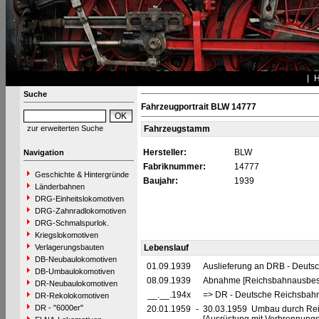
Suche
Fahrzeugportrait BLW 14777
zur erweiterten Suche
Fahrzeugstamm
Hersteller:
BLW
Navigation
Fabriknummer:
14777
Geschichte & Hintergründe
Baujahr:
1939
Länderbahnen
DRG-Einheitslokomotiven
DRG-Zahnradlokomotiven
DRG-Schmalspurlok.
Kriegslokomotiven
Verlagerungsbauten
Lebenslauf
DB-Neubaulokomotiven
01.09.1939
Auslieferung an DRB - Deuts
DB-Umbaulokomotiven
08.09.1939
Abnahme [Reichsbahnausbes
DR-Neubaulokomotiven
__.__.194x
=> DR - Deutsche Reichsbahn
DR-Rekolokomotiven
DR - "6000er"
20.01.1959
-
30.03.1959 Umbau durch Rei