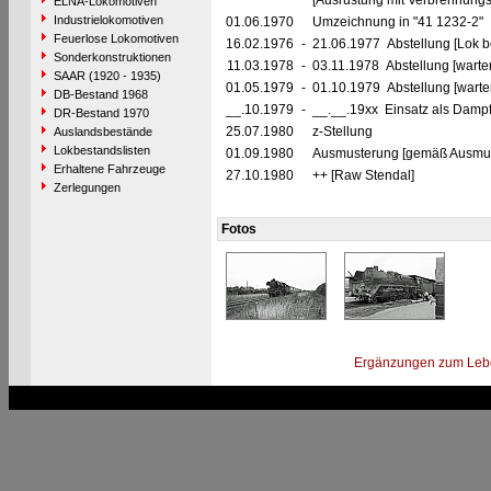
[Ausrüstung mit Verbrennung
ELNA-Lokomotiven
Industrielokomotiven
01.06.1970
Umzeichnung in "41 1232-2"
Feuerlose Lokomotiven
16.02.1976
-
21.06.1977 Abstellung [Lok be
Sonderkonstruktionen
11.03.1978
-
03.11.1978 Abstellung [warte
SAAR (1920 - 1935)
01.05.1979
-
01.10.1979 Abstellung [warte
DB-Bestand 1968
__.10.1979
-
__.__.19xx Einsatz als Damp
DR-Bestand 1970
25.07.1980
z-Stellung
Auslandsbestände
Lokbestandslisten
01.09.1980
Ausmusterung [gemäß Ausmust
Erhaltene Fahrzeuge
27.10.1980
++ [Raw Stendal]
Zerlegungen
Fotos
Ergänzungen zum Leb