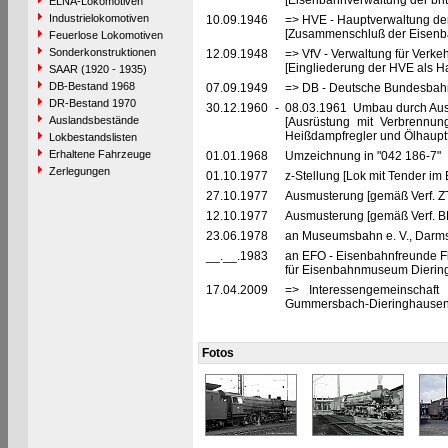
[Eisenbahnverwaltung der brit
ELNA-Lokomotiven
Industrielokomotiven
10.09.1946
=> HVE - Hauptverwaltung de
[Zusammenschluß der Eisenba
Feuerlose Lokomotiven
Sonderkonstruktionen
12.09.1948
=> VfV - Verwaltung für Verke
[Eingliederung der HVE als Ha
SAAR (1920 - 1935)
DB-Bestand 1968
07.09.1949
=> DB - Deutsche Bundesbahn
DR-Bestand 1970
30.12.1960
-
08.03.1961 Umbau durch Au
Auslandsbestände
[Ausrüstung mit Verbrennun
Heißdampfregler und Ölhaupt
Lokbestandslisten
Erhaltene Fahrzeuge
01.01.1968
Umzeichnung in "042 186-7"
Zerlegungen
01.10.1977
z-Stellung [Lok mit Tender im
27.10.1977
Ausmusterung [gemäß Verf. Z
12.10.1977
Ausmusterung [gemäß Verf. 
23.06.1978
an Museumsbahn e. V., Darmst
__.__.1983
an EFO - Eisenbahnfreunde Fl
für Eisenbahnmuseum Dierin
17.04.2009
=> Interessengemeinschaf
Gummersbach-Dieringhausen
Fotos