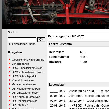
Suche
Fahrzeugportrait ME 4357
zur erweiterten Suche
Fahrzeugstamm
Hersteller:
ME
Navigation
Fabriknummer:
4357
Geschichte & Hintergründe
Baujahr:
1939
Länderbahnen
DRG-Einheitslokomotiven
DRG-Zahnradlokomotiven
DRG-Schmalspurlok.
Kriegslokomotiven
Verlagerungsbauten
Lebenslauf
DB-Neubaulokomotiven
__.__.1939
Auslieferung an DRB - Deuts
DB-Umbaulokomotiven
02.06.1939
Abnahme [Reichsbahnausbes
DR-Neubaulokomotiven
01.04.1945
-
23.11.1947 Abstellung [warte
DR-Rekolokomotiven
DR - "6000er"
20.08.1945
=> RBGD - Reichsbahn-General