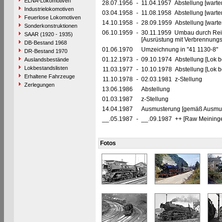
ELNA-Lokomotiven
28.07.1956
-
11.04.1957 Abstellung [warte
Industrielokomotiven
03.04.1958
-
11.08.1958 Abstellung [warte
Feuerlose Lokomotiven
14.10.1958
-
28.09.1959 Abstellung [warte
Sonderkonstruktionen
06.10.1959
-
30.11.1959 Umbau durch Rei
SAAR (1920 - 1935)
[Ausrüstung mit Verbrennung
DB-Bestand 1968
01.06.1970
Umzeichnung in "41 1130-8"
DR-Bestand 1970
01.12.1973
-
09.10.1974 Abstellung [Lok be
Auslandsbestände
Lokbestandslisten
11.03.1977
-
10.10.1978 Abstellung [Lok be
Erhaltene Fahrzeuge
11.10.1978
-
02.03.1981 z-Stellung
Zerlegungen
13.06.1986
Abstellung
01.03.1987
z-Stellung
14.04.1987
Ausmusterung [gemäß Ausmust
__.05.1987
-
__.09.1987 ++ [Raw Meininge
Fotos