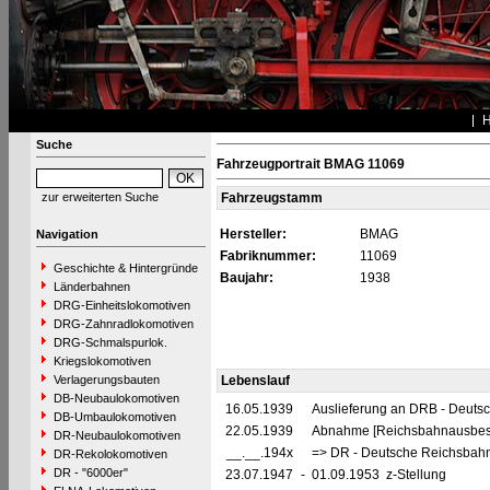
Suche
Fahrzeugportrait BMAG 11069
zur erweiterten Suche
Fahrzeugstamm
Hersteller:
BMAG
Navigation
Fabriknummer:
11069
Geschichte & Hintergründe
Baujahr:
1938
Länderbahnen
DRG-Einheitslokomotiven
DRG-Zahnradlokomotiven
DRG-Schmalspurlok.
Kriegslokomotiven
Verlagerungsbauten
Lebenslauf
DB-Neubaulokomotiven
16.05.1939
Auslieferung an DRB - Deuts
DB-Umbaulokomotiven
22.05.1939
Abnahme [Reichsbahnausbes
DR-Neubaulokomotiven
__.__.194x
=> DR - Deutsche Reichsbahn
DR-Rekolokomotiven
DR - "6000er"
23.07.1947
-
01.09.1953 z-Stellung