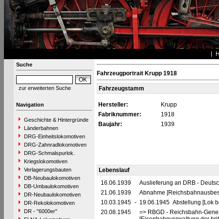
Suche
Fahrzeugportrait Krupp 1918
zur erweiterten Suche
Fahrzeugstamm
Hersteller:
Krupp
Navigation
Fabriknummer:
1918
Geschichte & Hintergründe
Baujahr:
1939
Länderbahnen
DRG-Einheitslokomotiven
DRG-Zahnradlokomotiven
DRG-Schmalspurlok.
Kriegslokomotiven
Verlagerungsbauten
Lebenslauf
DB-Neubaulokomotiven
16.06.1939
Auslieferung an DRB - Deuts
DB-Umbaulokomotiven
21.06.1939
Abnahme [Reichsbahnausbes
DR-Neubaulokomotiven
10.03.1945
-
19.06.1945 Abstellung [Lok b
DR-Rekolokomotiven
DR - "6000er"
20.08.1945
=> RBGD - Reichsbahn-General