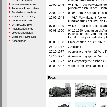
[Eisenbahnverwaltung der brit
ELNA-Lokomotiven
Industrielokomotiven
10.09.1946
=> HVE - Hauptverwaltung de
[Zusammenschluß der Eisenba
Feuerlose Lokomotiven
Sonderkonstruktionen
20.03.1947
-
02.04.1948 z-Stellung [ansch
SAAR (1920 - 1935)
12.09.1948
=> VfV - Verwaltung für Verke
DB-Bestand 1968
[Eingliederung der HVE als Ha
DR-Bestand 1970
07.09.1949
=> DB - Deutsche Bundesbahn
Auslandsbestände
05.08.1960
-
04.10.1960 Umbau durch Au
Lokbestandslisten
[Ausrüstung mit Verbrennun
Erhaltene Fahrzeuge
Heißdampfregler und Ölhaupt
Zerlegungen
01.01.1968
Umzeichnung in "042 096-8"
26.10.1977
z-Stellung
27.10.1977
Ausmusterung [gemäß Verf. Z
12.10.1977
Ausmusterung [gemäß Verf. B
12.09.1977
an Dampflokgemeinschaft 41 0
01.01.2007
Vergabe der NVR-Nummer "9
Fotos