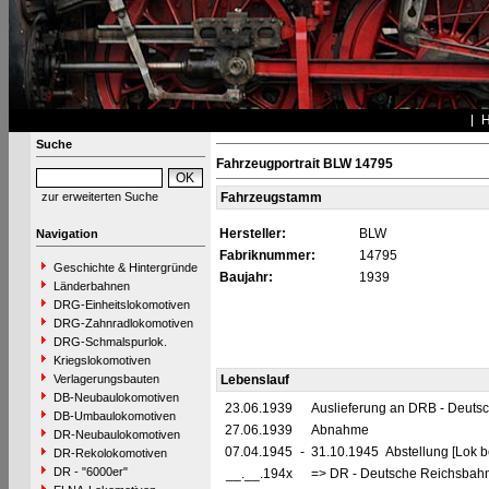
Suche
Fahrzeugportrait BLW 14795
zur erweiterten Suche
Fahrzeugstamm
Hersteller:
BLW
Navigation
Fabriknummer:
14795
Geschichte & Hintergründe
Baujahr:
1939
Länderbahnen
DRG-Einheitslokomotiven
DRG-Zahnradlokomotiven
DRG-Schmalspurlok.
Kriegslokomotiven
Verlagerungsbauten
Lebenslauf
DB-Neubaulokomotiven
23.06.1939
Auslieferung an DRB - Deuts
DB-Umbaulokomotiven
27.06.1939
Abnahme
DR-Neubaulokomotiven
07.04.1945
-
31.10.1945 Abstellung [Lok be
DR-Rekolokomotiven
DR - "6000er"
__.__.194x
=> DR - Deutsche Reichsbahn