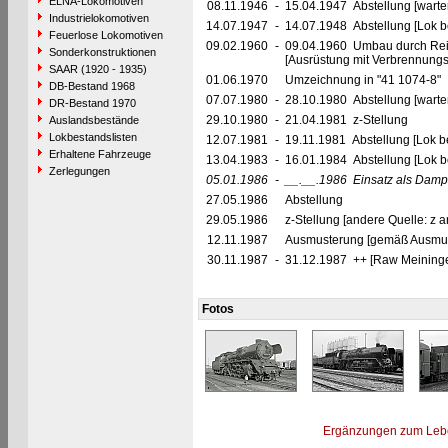
ELNA-Lokomotiven
08.11.1946
-
15.04.1947 Abstellung [warte
Industrielokomotiven
14.07.1947
-
14.07.1948 Abstellung [Lok be
Feuerlose Lokomotiven
09.02.1960
-
09.04.1960 Umbau durch Rei
Sonderkonstruktionen
[Ausrüstung mit Verbrennung
SAAR (1920 - 1935)
01.06.1970
Umzeichnung in "41 1074-8"
DB-Bestand 1968
07.07.1980
-
28.10.1980 Abstellung [warte
DR-Bestand 1970
29.10.1980
-
21.04.1981 z-Stellung
Auslandsbestände
Lokbestandslisten
12.07.1981
-
19.11.1981 Abstellung [Lok be
Erhaltene Fahrzeuge
13.04.1983
-
16.01.1984 Abstellung [Lok be
Zerlegungen
05.01.1986
-
__.__.1986
Einsatz als Dam
27.05.1986
Abstellung
29.05.1986
z-Stellung [andere Quelle: z 
12.11.1987
Ausmusterung [gemäß Ausmust
30.11.1987
-
31.12.1987 ++ [Raw Meining
Fotos
Ergänzungen zum Leb