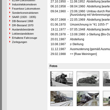
ELNA-Lokomotiven
27.10.1950
-
11.08.1952 Abstellung [warte
Industrielokomotiven
06.10.1958
-
08.04.1960 Abstellung [warte
Feuerlose Lokomotiven
09.04.1960
-
23.06.1960 Umbau durch Rei
Sonderkonstruktionen
[Ausrüstung mit Verbrennung
SAAR (1920 - 1935)
06.07.1968
-
22.05.1969 Abstellung [warte
DB-Bestand 1968
01.06.1970
Umzeichnung in "41 1055-7"
DR-Bestand 1970
19.11.1977
-
07.05.1948 Abstellung [warte
Auslandsbestände
Lokbestandslisten
08.05.1978
-
13.08.1980 z-Stellung [Bis-Da
Erhaltene Fahrzeuge
20.01.1987
Abstellung
Zerlegungen
10.08.1987
z-Stellung
11.12.1987
Ausmusterung [gemäß Ausmust
29.02.1988
++ [Raw Meiningen]
Fotos