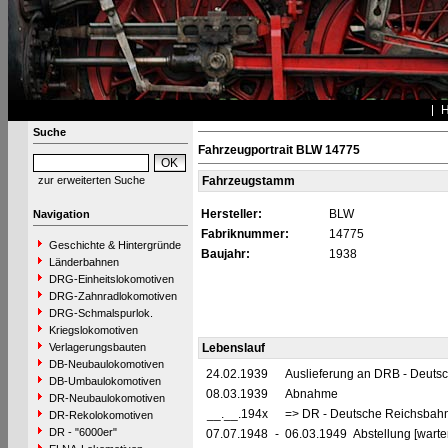
Suche
Fahrzeugportrait BLW 14775
zur erweiterten Suche
Fahrzeugstamm
Hersteller:
BLW
Navigation
Fabriknummer:
14775
Geschichte & Hintergründe
Baujahr:
1938
Länderbahnen
DRG-Einheitslokomotiven
DRG-Zahnradlokomotiven
DRG-Schmalspurlok.
Kriegslokomotiven
Verlagerungsbauten
Lebenslauf
DB-Neubaulokomotiven
24.02.1939
Auslieferung an DRB - Deuts
DB-Umbaulokomotiven
08.03.1939
Abnahme
DR-Neubaulokomotiven
__.__.194x
=> DR - Deutsche Reichsbahn
DR-Rekolokomotiven
DR - "6000er"
07.07.1948
-
06.03.1949 Abstellung [warte