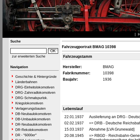
Suche
Fahrzeugportrait BMAG 10398
zur erweiterten Suche
Fahrzeugstamm
Hersteller:
BMAG
Navigation
Fabriknummer:
10398
Geschichte & Hintergründe
Baujahr:
1936
Länderbahnen
DRG-Einheitslokomotiven
DRG-Zahnradlokomotiven
DRG-Schmalspurlok.
Kriegslokomotiven
Verlagerungsbauten
Lebenslauf
DB-Neubaulokomotiven
22.01.1937
Auslieferung an DRG - Deutsc
DB-Umbaulokomotiven
02.02.1937
=> DRB - Deutsche Reichsbah
DR-Neubaulokomotiven
15.03.1937
Abnahme [LVA Grunewald]
DR-Rekolokomotiven
DR - "6000er"
20.08.1945
=> RBGD - Reichsbahn-General