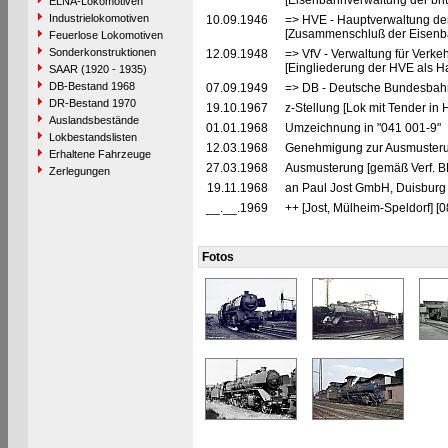
[Eisenbahnverwaltung der brit
ELNA-Lokomotiven
Industrielokomotiven
10.09.1946
=> HVE - Hauptverwaltung de
[Zusammenschluß der Eisenba
Feuerlose Lokomotiven
Sonderkonstruktionen
12.09.1948
=> VfV - Verwaltung für Verke
[Eingliederung der HVE als Ha
SAAR (1920 - 1935)
DB-Bestand 1968
07.09.1949
=> DB - Deutsche Bundesbahn
DR-Bestand 1970
19.10.1967
z-Stellung [Lok mit Tender i
Auslandsbestände
01.01.1968
Umzeichnung in "041 001-9"
Lokbestandslisten
12.03.1968
Genehmigung zur Ausmusteru
Erhaltene Fahrzeuge
27.03.1968
Ausmusterung [gemäß Verf. B
Zerlegungen
19.11.1968
an Paul Jost GmbH, Duisburg 
__.__.1969
++ [Jost, Mülheim-Speldorf] [
Fotos