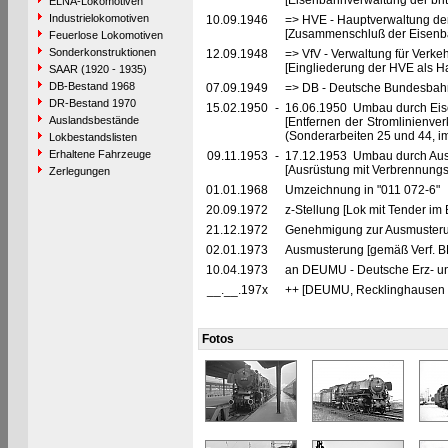
[Eisenbahnverwaltung der brit
ELNA-Lokomotiven
Industrielokomotiven
10.09.1946
=> HVE - Hauptverwaltung de
[Zusammenschluß der Eisenba
Feuerlose Lokomotiven
Sonderkonstruktionen
12.09.1948
=> VfV - Verwaltung für Verke
[Eingliederung der HVE als Ha
SAAR (1920 - 1935)
DB-Bestand 1968
07.09.1949
=> DB - Deutsche Bundesbah
DR-Bestand 1970
15.02.1950
-
16.06.1950 Umbau durch Ei
Auslandsbestände
[Entfernen der Stromlinienve
(Sonderarbeiten 25 und 44, 
Lokbestandslisten
Erhaltene Fahrzeuge
09.11.1953
-
17.12.1953 Umbau durch Au
[Ausrüstung mit Verbrennung
Zerlegungen
01.01.1968
Umzeichnung in "011 072-6"
20.09.1972
z-Stellung [Lok mit Tender im
21.12.1972
Genehmigung zur Ausmusteru
02.01.1973
Ausmusterung [gemäß Verf. B
10.04.1973
an DEUMU - Deutsche Erz- un
__.__.197x
++ [DEUMU, Recklinghausen 
Fotos