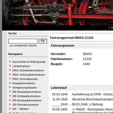
Suche
Fahrzeugportrait BMAG 11328
zur erweiterten Suche
Fahrzeugstamm
Hersteller:
BMAG
Navigation
Fabriknummer:
11328
Geschichte & Hintergründe
Baujahr:
1940
Länderbahnen
DRG-Einheitslokomotiven
DRG-Zahnradlokomotiven
DRG-Schmalspurlok.
Kriegslokomotiven
Verlagerungsbauten
Lebenslauf
DB-Neubaulokomotiven
29.03.1940
Auslieferung an DRB - Deuts
DB-Umbaulokomotiven
11.04.1940
Abnahme [Reichsbahnausbes
DR-Neubaulokomotiven
__.__.1945
-
08.03.1948 z-Stellung
DR-Rekolokomotiven
DR - "6000er"
20.08.1945
=> RBGD - Reichsbahn-General