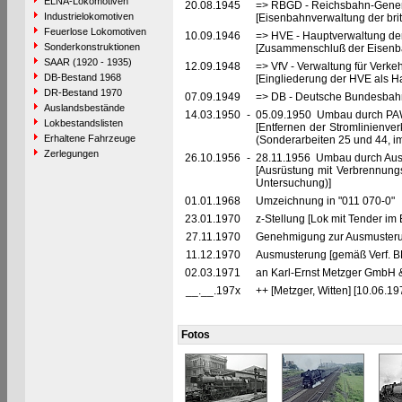
ELNA-Lokomotiven
20.08.1945
=> RBGD - Reichsbahn-General
Industrielokomotiven
[Eisenbahnverwaltung der brit
Feuerlose Lokomotiven
10.09.1946
=> HVE - Hauptverwaltung de
Sonderkonstruktionen
[Zusammenschluß der Eisenba
SAAR (1920 - 1935)
12.09.1948
=> VfV - Verwaltung für Verke
DB-Bestand 1968
[Eingliederung der HVE als Ha
DR-Bestand 1970
07.09.1949
=> DB - Deutsche Bundesbah
Auslandsbestände
14.03.1950
-
05.09.1950 Umbau durch PA
Lokbestandslisten
[Entfernen der Stromlinienve
Erhaltene Fahrzeuge
(Sonderarbeiten 25 und 44, 
Zerlegungen
26.10.1956
-
28.11.1956 Umbau durch Au
[Ausrüstung mit Verbrennun
Untersuchung)]
01.01.1968
Umzeichnung in "011 070-0"
23.01.1970
z-Stellung [Lok mit Tender im
27.11.1970
Genehmigung zur Ausmusteru
11.12.1970
Ausmusterung [gemäß Verf. B
02.03.1971
an Karl-Ernst Metzger GmbH & 
__.__.197x
++ [Metzger, Witten] [10.06.197
Fotos