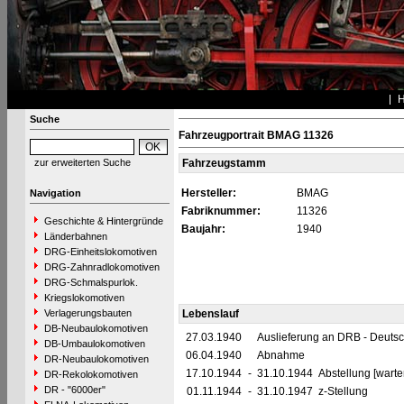
Suche
Fahrzeugportrait BMAG 11326
zur erweiterten Suche
Fahrzeugstamm
Hersteller:
BMAG
Navigation
Fabriknummer:
11326
Geschichte & Hintergründe
Baujahr:
1940
Länderbahnen
DRG-Einheitslokomotiven
DRG-Zahnradlokomotiven
DRG-Schmalspurlok.
Kriegslokomotiven
Verlagerungsbauten
Lebenslauf
DB-Neubaulokomotiven
27.03.1940
Auslieferung an DRB - Deuts
DB-Umbaulokomotiven
06.04.1940
Abnahme
DR-Neubaulokomotiven
17.10.1944
-
31.10.1944 Abstellung [warte
DR-Rekolokomotiven
DR - "6000er"
01.11.1944
-
31.10.1947 z-Stellung