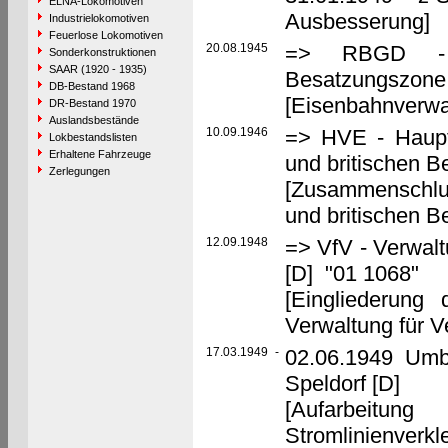
ELNA-Lokomotiven
Ausbesserung]
Industrielokomotiven
Feuerlose Lokomotiven
20.08.1945
=> RBGD - Re
Sonderkonstruktionen
SAAR (1920 - 1935)
Besatzungszone,
DB-Bestand 1968
[Eisenbahnverwal
DR-Bestand 1970
Auslandsbestände
10.09.1946
=> HVE - Haupt
Lokbestandslisten
Erhaltene Fahrzeuge
und britischen 
Zerlegungen
[Zusammenschlu
und britischen 
12.09.1948
=> VfV - Verwalt
[D] "01 1068"
[Eingliederung
Verwaltung für V
17.03.1949
-
02.06.1949 Umb
Speldorf [D]
[Aufarbeit
Stromlinienve