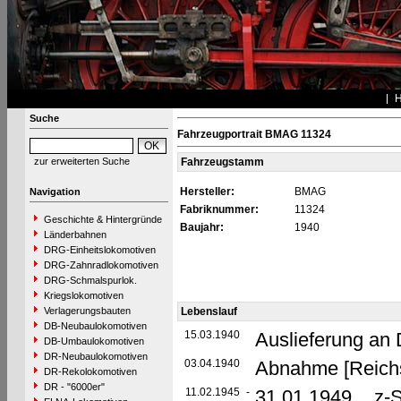
Suche
Fahrzeugportrait BMAG 11324
zur erweiterten Suche
Fahrzeugstamm
Hersteller:
BMAG
Navigation
Fabriknummer:
11324
Geschichte & Hintergründe
Baujahr:
1940
Länderbahnen
DRG-Einheitslokomotiven
DRG-Zahnradlokomotiven
DRG-Schmalspurlok.
Kriegslokomotiven
Verlagerungsbauten
Lebenslauf
DB-Neubaulokomotiven
15.03.1940
Auslieferung an
DB-Umbaulokomotiven
DR-Neubaulokomotiven
03.04.1940
Abnahme [Reich
DR-Rekolokomotiven
DR - "6000er"
11.02.1945
-
31.01.1949 z-St