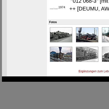
"012 068-3" [mit
__.__.1974
++ [DEUMU, AW B
Fotos
Ergänzungen zum Leb