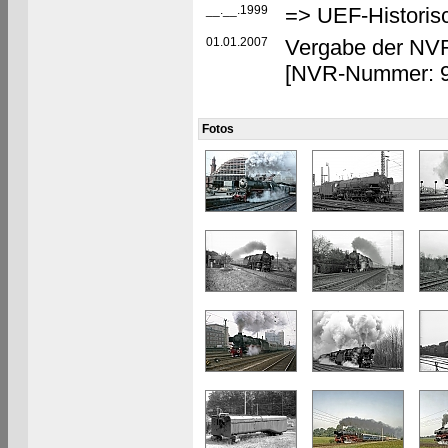
__.__.1999
=> UEF-Historisc
01.01.2007
Vergabe der N
[NVR-Nummer: 9
Fotos