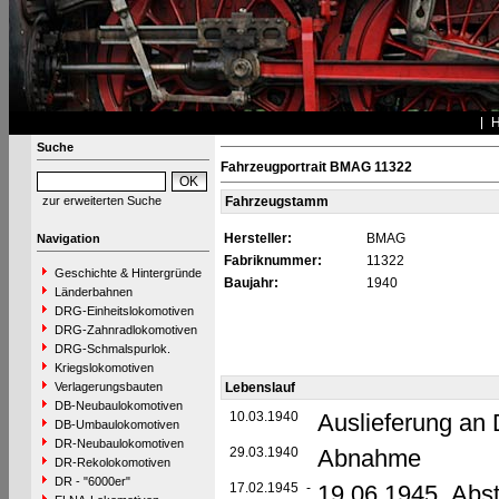
Suche
Fahrzeugportrait BMAG 11322
zur erweiterten Suche
Fahrzeugstamm
Hersteller:
BMAG
Navigation
Fabriknummer:
11322
Geschichte & Hintergründe
Baujahr:
1940
Länderbahnen
DRG-Einheitslokomotiven
DRG-Zahnradlokomotiven
DRG-Schmalspurlok.
Kriegslokomotiven
Verlagerungsbauten
Lebenslauf
DB-Neubaulokomotiven
10.03.1940
Auslieferung an
DB-Umbaulokomotiven
DR-Neubaulokomotiven
29.03.1940
Abnahme
DR-Rekolokomotiven
DR - "6000er"
17.02.1945
-
19.06.1945 Abst