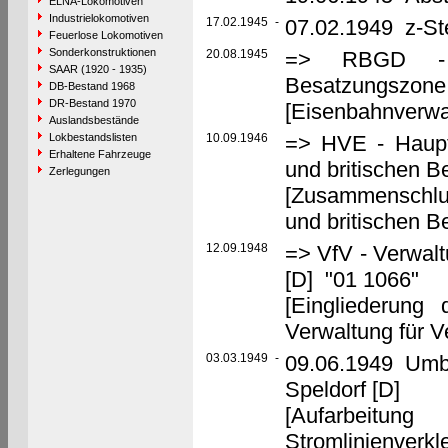
ELNA-Lokomotiven
Industrielokomotiven
17.02.1945
-
07.02.1949 z-St
Feuerlose Lokomotiven
Sonderkonstruktionen
20.08.1945
=> RBGD - Re
SAAR (1920 - 1935)
Besatzungszone,
DB-Bestand 1968
DR-Bestand 1970
[Eisenbahnverwal
Auslandsbestände
Lokbestandslisten
10.09.1946
=> HVE - Haupt
Erhaltene Fahrzeuge
und britischen 
Zerlegungen
[Zusammenschlu
und britischen 
12.09.1948
=> VfV - Verwalt
[D] "01 1066"
[Eingliederung
Verwaltung für V
03.03.1949
-
09.06.1949 Umb
Speldorf [D]
[Aufarbeit
Stromlinienve