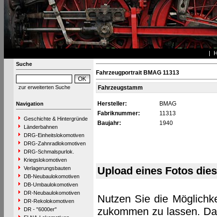
Suche
Fahrzeugportrait BMAG 11313
zur erweiterten Suche
Fahrzeugstamm
Hersteller:
BMAG
Navigation
Fabriknummer:
11313
Geschichte & Hintergründe
Baujahr:
1940
Länderbahnen
DRG-Einheitslokomotiven
DRG-Zahnradlokomotiven
DRG-Schmalspurlok.
Kriegslokomotiven
Upload eines Fotos die
Verlagerungsbauten
DB-Neubaulokomotiven
DB-Umbaulokomotiven
DR-Neubaulokomotiven
Nutzen Sie die Möglichke
DR-Rekolokomotiven
zukommen zu lassen. Das 
DR - "6000er"