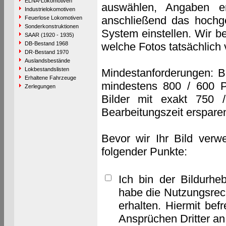
ELNA-Lokomotiven
auswählen, Angaben e
Industrielokomotiven
anschließend das hochge
Feuerlose Lokomotiven
Sonderkonstruktionen
System einstellen. Wir b
SAAR (1920 - 1935)
DB-Bestand 1968
welche Fotos tatsächlich
DR-Bestand 1970
Auslandsbestände
Lokbestandslisten
Mindestanforderungen: B
Erhaltene Fahrzeuge
mindestens 800 / 600 P
Zerlegungen
Bilder mit exakt 750 
Bearbeitungszeit erspare
Bevor wir Ihr Bild verw
folgender Punkte:
Ich bin der Bildurhe
habe die Nutzungsrec
erhalten. Hiermit bef
Ansprüchen Dritter a