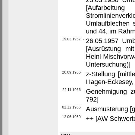
[Aufarbeit
Stromlinienve
Umlaufblechen s
und 44, im Rahm
19.03.1957
-
26.05.1957 Umb
[Ausrüstung mi
Heinl-Mischvor
Untersuchung)]
26.09.1966
z-Stellung [mitt
Hagen-Eckesey, 
22.11.1966
Genehmigung z
792]
02.12.1966
Ausmusterung [g
12.06.1969
++ [AW Schwert