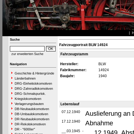
Suche
Fahrzeugportrait BLW 14924
zur erweiterten Suche
Fahrzeugstamm
Hersteller:
BLW
Navigation
Fabriknummer:
14924
Geschichte & Hintergründe
Baujahr:
1940
Länderbahnen
DRG-Einheitslokomotiven
DRG-Zahnradlokomotiven
DRG-Schmalspurlok.
Kriegslokomotiven
Verlagerungsbauten
Lebenslauf
DB-Neubaulokomotiven
07.12.1940
Auslieferung an
DB-Umbaulokomotiven
DR-Neubaulokomotiven
17.12.1940
Abnahme
DR-Rekolokomotiven
DR - "6000er"
__.03.1945
-
__.12.1949 Abste