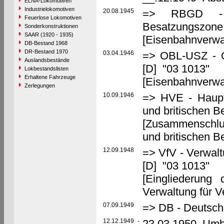
ELNA-Lokomotiven
Industrielokomotiven
20.08.1945
=> RBGD - Re
Feuerlose Lokomotiven
Besatzungszone,
Sonderkonstruktionen
SAAR (1920 - 1935)
[Eisenbahnverwal
DB-Bestand 1968
DR-Bestand 1970
03.04.1946
=> OBL-USZ - Ob
Auslandsbestände
[D] "03 1013"
Lokbestandslisten
Erhaltene Fahrzeuge
[Eisenbahnverwa
Zerlegungen
10.09.1946
=> HVE - Haupt
und britischen 
[Zusammenschlu
und britischen 
12.09.1948
=> VfV - Verwalt
[D] "03 1013"
[Eingliederung
Verwaltung für V
07.09.1949
=> DB - Deutsc
12.12.1949
-
23.03.1950 Umb